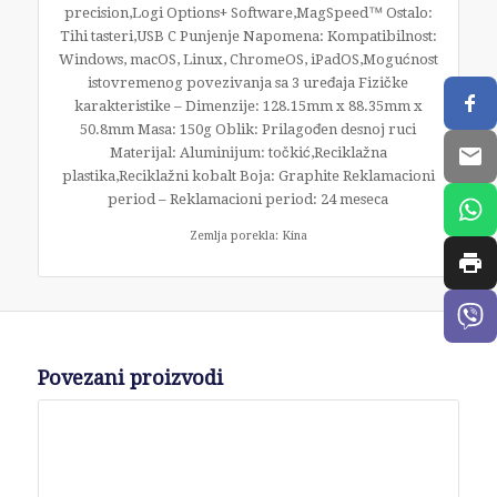
precision,Logi Options+ Software,MagSpeed™ Ostalo:
Tihi tasteri,USB C Punjenje Napomena: Kompatibilnost:
Windows, macOS, Linux, ChromeOS, iPadOS,Mogućnost
istovremenog povezivanja sa 3 uređaja Fizičke
karakteristike – Dimenzije: 128.15mm x 88.35mm x
50.8mm Masa: 150g Oblik: Prilagođen desnoj ruci
Materijal: Aluminijum: točkić,Reciklažna
plastika,Reciklažni kobalt Boja: Graphite Reklamacioni
period – Reklamacioni period: 24 meseca
Zemlja porekla: Kina
Povezani proizvodi