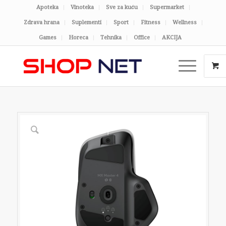
Apoteka
Vinoteka
Sve za kuću
Supermarket
Zdrava hrana
Suplementi
Sport
Fitness
Wellness
Games
Horeca
Tehnika
Office
AKCIJA