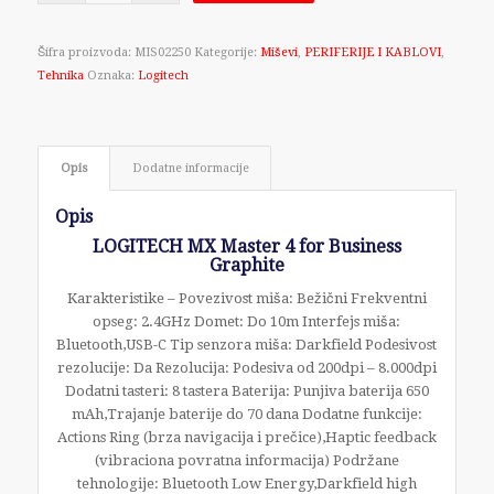
Šifra proizvoda:
MIS02250
Kategorije:
Miševi
,
PERIFERIJE I KABLOVI
,
Tehnika
Oznaka:
Logitech
Opis
Dodatne informacije
Opis
LOGITECH MX Master 4 for Business
Graphite
Karakteristike – Povezivost miša: Bežični Frekventni
opseg: 2.4GHz Domet: Do 10m Interfejs miša:
Bluetooth,USB-C Tip senzora miša: Darkfield Podesivost
rezolucije: Da Rezolucija: Podesiva od 200dpi – 8.000dpi
Dodatni tasteri: 8 tastera Baterija: Punjiva baterija 650
mAh,Trajanje baterije do 70 dana Dodatne funkcije:
Actions Ring (brza navigacija i prečice),Haptic feedback
(vibraciona povratna informacija) Podržane
tehnologije: Bluetooth Low Energy,Darkfield high