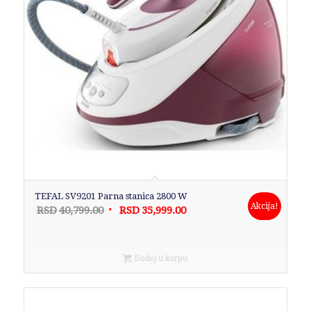
TEFAL SV9201 Parna stanica 2800 W
Akcija!
Originalna
Trenutna
RSD
40,799.00
RSD
35,999.00
cena
cena
je
je:
bila:
RSD35,999.00.
Dodaj u korpu
RSD40,799.00.