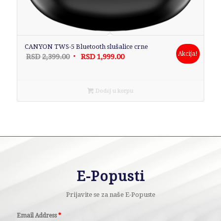
CANYON TWS-5 Bluetooth slušalice crne
Akcija!
Originalna
Trenutna
RSD
2,399.00
RSD
1,999.00
cena
cena
je
je:
bila:
RSD1,999.00.
Dodaj u korpu
RSD2,399.00.
E-Popusti
Prijavite se za naše E-Popuste
Email Address
*