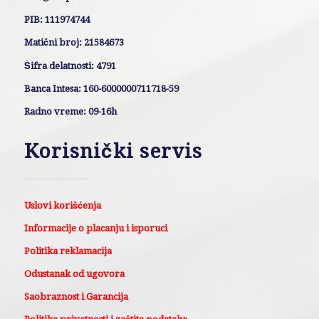
PIB: 111974744
Matični broj: 21584673
Šifra delatnosti: 4791
Banca Intesa: 160-6000000711718-59
Radno vreme: 09-16h
Korisnički servis
Uslovi korišćenja
Informacije o placanju i isporuci
Politika reklamacija
Odustanak od ugovora
Saobraznost i Garancija