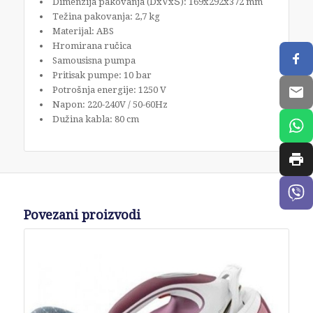
Dimenzija pakovanja (DxVxŠ): 169x292x372 mm
Težina pakovanja: 2,7 kg
Materijal: ABS
Hromirana ručica
Samousisna pumpa
Pritisak pumpe: 10 bar
Potrošnja energije: 1250 V
Napon: 220-240V / 50-60Hz
Dužina kabla: 80 cm
Povezani proizvodi