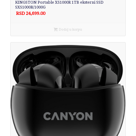
KINGSTON Portable XS1000R 1TB eksterni SSD
SXS1000R/1000G
RSD
24,699.00
Dodaj u korpu