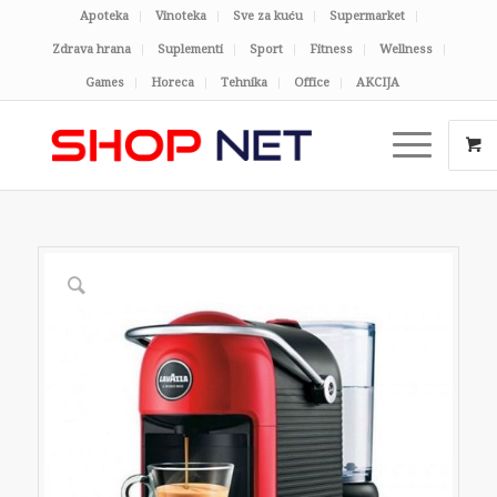
Apoteka
Vinoteka
Sve za kuću
Supermarket
Zdrava hrana
Suplementi
Sport
Fitness
Wellness
Games
Horeca
Tehnika
Office
AKCIJA