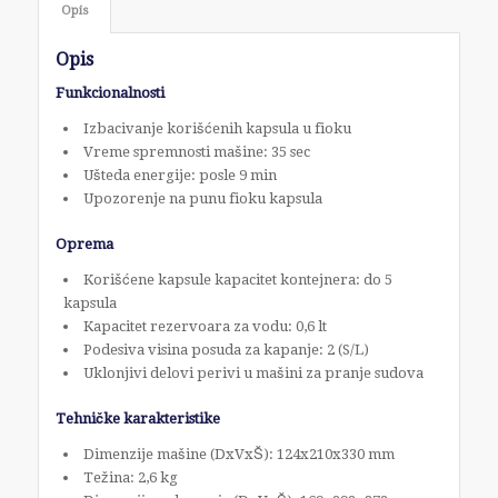
Opis
Opis
Funkcionalnosti
Izbacivanje korišćenih kapsula u fioku
Vreme spremnosti mašine: 35 sec
Ušteda energije: posle 9 min
Upozorenje na punu fioku kapsula
Oprema
Korišćene kapsule kapacitet kontejnera: do 5
kapsula
Kapacitet rezervoara za vodu: 0,6 lt
Podesiva visina posuda za kapanje: 2 (S/L)
Uklonjivi delovi perivi u mašini za pranje sudova
Tehničke karakteristike
Dimenzije mašine (DxVxŠ): 124x210x330 mm
Težina: 2,6 kg