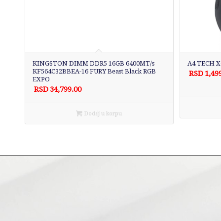
KINGSTON DIMM DDR5 16GB 6400MT/s
A4 TECH X
KF564C32BBEA-16 FURY Beast Black RGB
RSD
1,49
EXPO
RSD
34,799.00
Dodaj u korpu