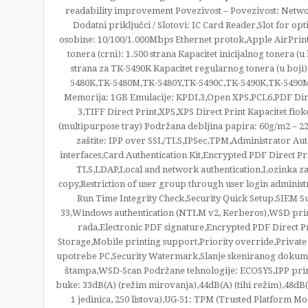
readability improvement Povezivost – Povezivost: Netw
Dodatni priključci / Slotovi: IC Card Reader,Slot for 
osobine: 10/100/1.000Mbps Ethernet protok,Apple AirPrint,
tonera (crni): 1.500 strana Kapacitet inicijalnog tonera (u
strana za TK-5490K Kapacitet regularnog tonera (u boji
5480K,TK-5480M,TK-5480Y,TK-5490C,TK-5490K,TK-5490M,TK
Memorija: 1GB Emulacije: KPDL3,Open XPS,PCL6,PDF Direct 
3,TIFF Direct Print,XPS,XPS Direct Print Kapacitet fioke
(multipurpose tray) Podržana debljina papira: 60g/m2 – 22
zaštite: IPP over SSL/TLS,IPSec,TPM,Administrator Aut
interfaces,Card Authentication Kit,Encrypted PDF Direct 
TLS,LDAP,Local and network authentication,Lozinka za
copy,Restriction of user group through user login adminis
Run Time Integrity Check,Security Quick Setup,SIEM 
33,Windows authentication (NTLM v2, Kerberos),WSD print
rada,Electronic PDF signature,Encrypted PDF Direct Pr
Storage,Mobile printing support,Priority override,Private
upotrebe PC,Security Watermark,Slanje skeniranog dokume
štampa,WSD-Scan Podržane tehnologije: ECOSYS,IPP printi
buke: 33dB(A) (režim mirovanja),44dB(A) (tihi režim),48dB
1 jedinica, 250 listova),UG-51: TPM (Trusted Platform M