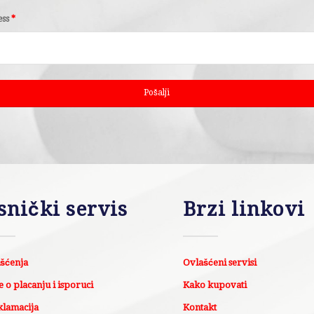
ess
*
snički servis
Brzi linkovi
išćenja
Ovlašćeni servisi
 o placanju i isporuci
Kako kupovati
klamacija
Kontakt