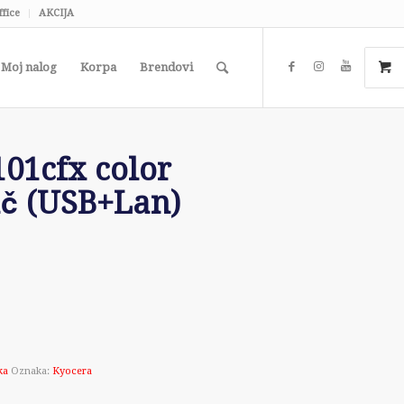
ffice
AKCIJA
Moj nalog
Korpa
Brendovi
1cfx color
ač (USB+Lan)
ka
Oznaka:
Kyocera