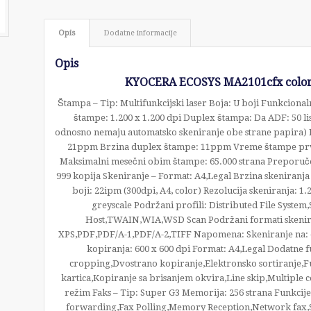
Opis
Dodatne informacije
Opis
KYOCERA ECOSYS MA2101cfx color 
Štampa – Tip: Multifunkcijski laser Boja: U boji Funkcional
štampe: 1.200 x 1.200 dpi Duplex štampa: Da ADF: 50 l
odnosno nemaju automatsko skeniranje obe strane papira)
21ppm Brzina duplex štampe: 11ppm Vreme štampe prve s
Maksimalni mesečni obim štampe: 65.000 strana Preporučen
999 kopija Skeniranje – Format: A4,Legal Brzina skeniranja
boji: 22ipm (300dpi, A4, color) Rezolucija skeniranja: 1
greyscale Podržani profili: Distributed File System
Host,TWAIN,WIA,WSD Scan Podržani formati skenir
XPS,PDF,PDF/A-1,PDF/A-2,TIFF Napomena: Skeniranje na: emai
kopiranja: 600 x 600 dpi Format: A4,Legal Dodatne f
cropping,Dvostrano kopiranje,Elektronsko sortiranje,F
kartica,Kopiranje sa brisanjem okvira,Line skip,Multiple 
režim Faks – Tip: Super G3 Memorija: 256 strana Funkcije
forwarding,Fax Polling,Memory Reception,Network fax,S