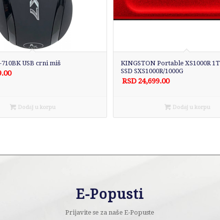
-710BK USB crni miš
KINGSTON Portable XS1000R 1TB
SSD SXS1000R/1000G
9.00
RSD
24,699.00
Dodaj u korpu
Dodaj u korpu
E-Popusti
Prijavite se za naše E-Popuste