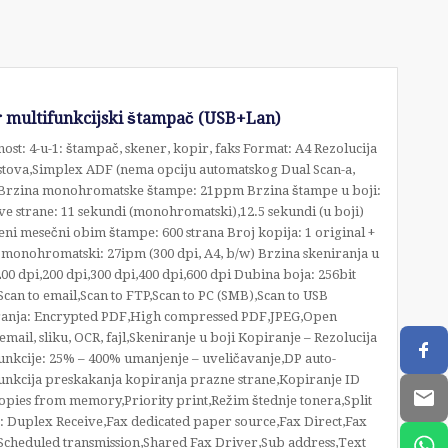
multifunkcijski štampač (USB+Lan)
nost: 4-u-1: štampač, skener, kopir, faks Format: A4 Rezolucija
istova,Simplex ADF (nema opciju automatskog Dual Scan-a,
 Brzina monohromatske štampe: 21ppm Brzina štampe u boji:
trane: 11 sekundi (monohromatski),12.5 sekundi (u boji)
i mesečni obim štampe: 600 strana Broj kopija: 1 original +
 monohromatski: 27ipm (300 dpi, A4, b/w) Brzina skeniranja u
.200 dpi,200 dpi,300 dpi,400 dpi,600 dpi Dubina boja: 256bit
,Scan to email,Scan to FTP,Scan to PC (SMB),Scan to USB
anja: Encrypted PDF,High compressed PDF,JPEG,Open
l, sliku, OCR, fajl,Skeniranje u boji Kopiranje – Rezolucija
unkcije: 25% – 400% umanjenje – uveličavanje,DP auto-
unkcija preskakanja kopiranja prazne strane,Kopiranje ID
copies from memory,Priority print,Režim štednje tonera,Split
: Duplex Receive,Fax dedicated paper source,Fax Direct,Fax
cheduled transmission,Shared Fax Driver,Sub address,Text