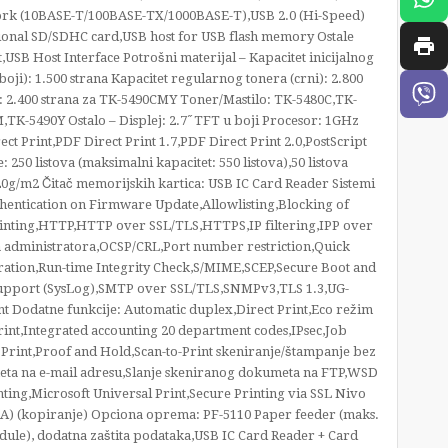
ork (10BASE-T/100BASE-TX/1000BASE-T),USB 2.0 (Hi-Speed)
optional SD/SDHC card,USB host for USB flash memory Ostale
USB Host Interface Potrošni materijal – Kapacitet inicijalnog
 boji): 1.500 strana Kapacitet regularnog tonera (crni): 2.800
): 2.400 strana za TK-5490CMY Toner/Mastilo: TK-5480C,TK-
-5490Y Ostalo – Displej: 2.7˝ TFT u boji Procesor: 1GHz
Print,PDF Direct Print 1.7,PDF Direct Print 2.0,PostScript
: 250 listova (maksimalni kapacitet: 550 listova),50 listova
0g/m2 Čitač memorijskih kartica: USB IC Card Reader Sistemi
hentication on Firmware Update,Allowlisting,Blocking of
Printing,HTTP,HTTP over SSL/TLS,HTTPS,IP filtering,IPP over
 administratora,OCSP/CRL,Port number restriction,Quick
tration,Run-time Integrity Check,S/MIME,SCEP,Secure Boot and
Support (SysLog),SMTP over SSL/TLS,SNMPv3,TLS 1.3,UG-
 Dodatne funkcije: Automatic duplex,Direct Print,Eco režim
int,Integrated accounting 20 department codes,IPsec,Job
 Print,Proof and Hold,Scan-to-Print skeniranje/štampanje bez
ta na e-mail adresu,Slanje skeniranog dokumeta na FTP,WSD
ng,Microsoft Universal Print,Secure Printing via SSL Nivo
(A) (kopiranje) Opciona oprema: PF-5110 Paper feeder (maks.
odule), dodatna zaštita podataka,USB IC Card Reader + Card