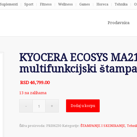
Suplementi
Sport
Fitness
Wellness
Games
Horeca
Tehnika
O
Prodavnica
KYOCERA ECOSYS MA210
multifunkcijski štamp
RSD
46,799.00
13 na zalihama
Dodaj u korpu
Šifra proizvoda:
PRI06230
Kategorije:
ŠTAMPANJE I SKENIRANJE
,
Tehni