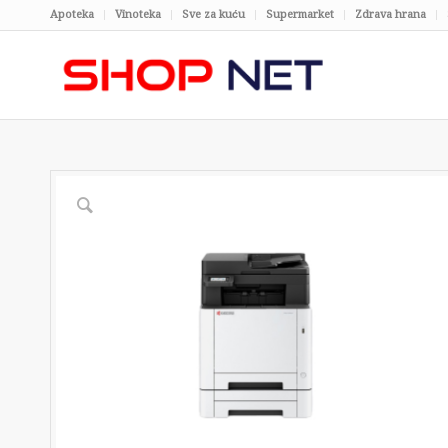
Apoteka
Vinoteka
Sve za kuću
Supermarket
Zdrava hrana