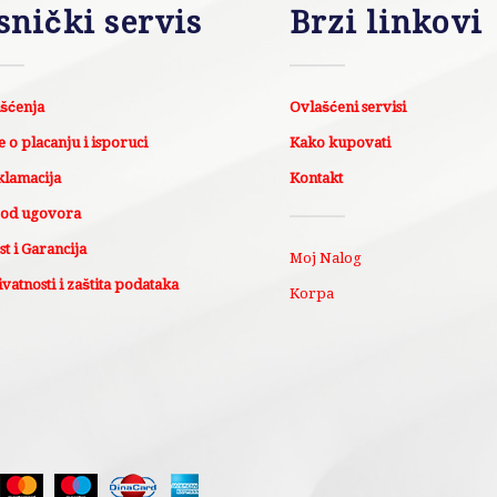
snički servis
Brzi linkovi
išćenja
Ovlašćeni servisi
 o placanju i isporuci
Kako kupovati
klamacija
Kontakt
 od ugovora
t i Garancija
Moj Nalog
ivatnosti i zaštita podataka
Korpa