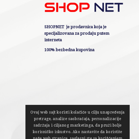
SHOPNET je prodavnica koja je
specijalizovana za prodaju putem
interneta
100% bezbedna kupovina
Ovaj web sajt koristi kolačiće u cilju unapređenja
pretrage, analize saobraćaja, personalizacije
sadržaja i ciljanog marketinga, da pruži bolje
korisničko iskustvo. Ako nastavite da koristite
naše web stranice, saglasni ste sa korišćenjem