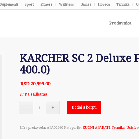
Suplementi
Sport
Fitness
Wellness
Games
Horeca
Tehnika
O
Prodavnica
KARCHER SC 2 Deluxe Pa
400.0)
RSD
20,999.00
27 na zalihama
Dodaj u korpu
Šifra proizvoda:
APA02260
Kategorije:
KUĆNI APARATI
,
Tehnika
,
Usisiva