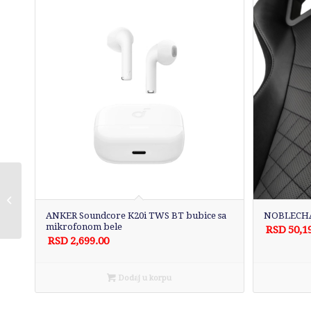
L’OR Colombia 8
Kapsule za Nespresso
ANKER Soundcore K20i TWS BT bubice sa
NOBLECHAI
mikrofonom bele
RSD
50,1
RSD
2,699.00
Dodaj u korpu