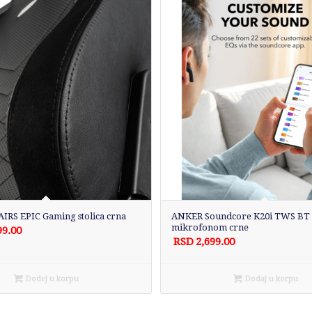
RS EPIC Gaming stolica crna
ANKER Soundcore K20i TWS BT 
mikrofonom crne
99.00
RSD
2,699.00
Dodaj u korpu
Dodaj u korpu