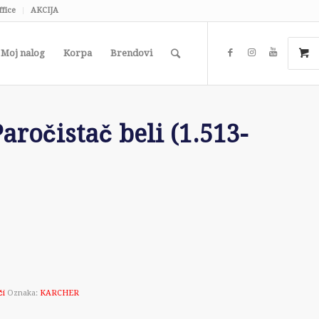
ffice
AKCIJA
Moj nalog
Korpa
Brendovi
ročistač beli (1.513-
či
Oznaka:
KARCHER