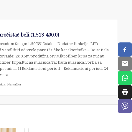
očistač beli (1.513-400.0)
a posudom Snaga: 1.500W Ostalo – Dodatne funkcije: LED
 ventil štiti od vrele pare Fizičke karakteristike – Boja: Bela
ovanje: 2x 0.5m produžna cev,Mikrofiber krpa za ručnu
ofiber krpa,Ručna mlaznica,Tačkasta mlaznica,Torba za
remina: 1l Reklamacioni period – Reklamacioni period: 24
seca
ekla: Nemačka