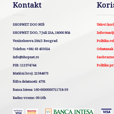
Kontakt
Kori
SHOPNET DOO NIŠ
Uslovi kor
SHOPNET DOO, 7 Juli 25A, 18000 Niš
Informacije
Venizelosova 29A/1 Beograd
Politika re
Telefon: +381 63 455024
Odustanak
info@shopnet.rs
Saobraznos
PIB: 111974744
Politika pr
Matični broj: 21584673
Šifra delatnosti: 4791
Banca Intesa: 160-6000000711718-59
Radno vreme: 09-16h