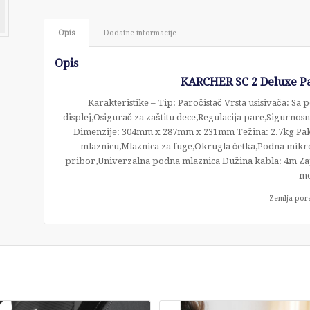
Opis
Dodatne informacije
Opis
KARCHER SC 2 Deluxe Par
Karakteristike – Tip: Paročistač Vrsta usisivača: S
displej,Osigurač za zaštitu dece,Regulacija pare,Sigurnosni
Dimenzije: 304mm x 287mm x 231mm Težina: 2.7kg Pak
mlaznicu,Mlaznica za fuge,Okrugla četka,Podna mikr
pribor,Univerzalna podna mlaznica Dužina kabla: 4m Zap
me
Zemlja por