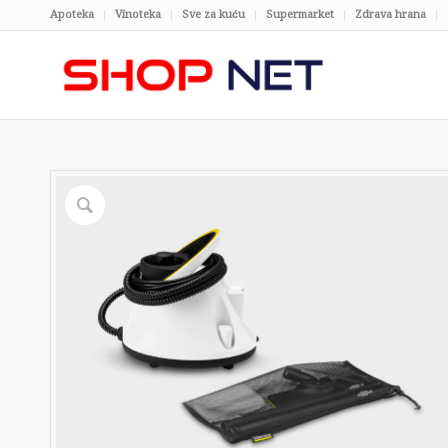
Apoteka
Vinoteka
Sve za kuću
Supermarket
Zdrava hrana