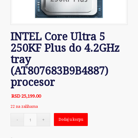
INTEL Core Ultra 5
250KF Plus do 4.2GHz
tray
(AT807683B9B4887)
procesor
RSD
25,199.00
22 na zalihama
Dodaj u korpu