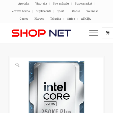
Apoteka
Vinoteka
Sve za kuću
Supermarket
Zdrava hrana
Suplementi
Sport
Fitness
Wellness
Games
Horeca
Tehnika
Office
AKCIJA