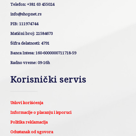
Telefon: +381 63 455024
info@shopnet.rs
PIB: 111974744
Matični broj: 21584673
Šifra delatnosti: 4791
Banca Intesa: 160-6000000711718-59
Radno vreme: 09-16h
Korisnički servis
Uslovi korišćenja
Informacije o placanju i isporuci
Politika reklamacija
Odustanak od ugovora