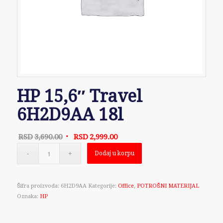
HP 15,6″ Travel
6H2D9AA 18l
Originalna
Trenutna
RSD
3,690.00
RSD
2,999.00
cena
cena
Dodaj u korpu
je
je:
bila:
RSD2,999.00.
RSD3,690.00.
Šifra proizvoda:
6H2D9AA
Kategorije:
Office
,
POTROŠNI MATERIJAL
Oznaka:
HP