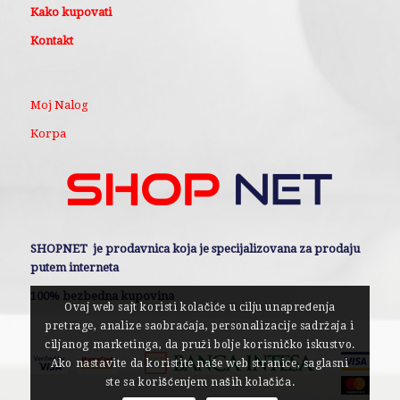
Kako kupovati
Kontakt
Moj Nalog
Korpa
SHOPNET je prodavnica koja je specijalizovana za prodaju
putem interneta
100% bezbedna kupovina
Ovaj web sajt koristi kolačiće u cilju unapređenja
pretrage, analize saobraćaja, personalizacije sadržaja i
ciljanog marketinga, da pruži bolje korisničko iskustvo.
Ako nastavite da koristite naše web stranice, saglasni
ste sa korišćenjem naših kolačića.