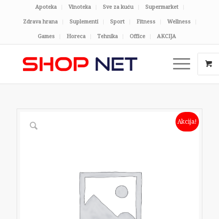
Apoteka
Vinoteka
Sve za kuću
Supermarket
Zdrava hrana
Suplementi
Sport
Fitness
Wellness
Games
Horeca
Tehnika
Office
AKCIJA
Akcija!