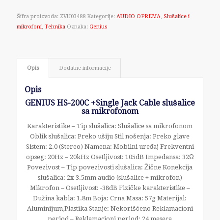
Šifra proizvoda:
ZVU03488
Kategorije:
AUDIO OPREMA
,
Slušalice i
mikrofoni
,
Tehnika
Oznaka:
Genius
Opis
Dodatne informacije
Opis
GENIUS HS-200C +Single Jack Cable slušalice
sa mikrofonom
Karakteristike – Tip slušalica: Slušalice sa mikrofonom
Oblik slušalica: Preko ušiju Stil nošenja: Preko glave
Sistem: 2.0 (Stereo) Namena: Mobilni uređaj Frekventni
opseg: 20Hz – 20kHz Osetljivost: 105dB Impedansa: 32Ω
Povezivost – Tip povezivosti slušalica: Žične Konekcija
slušalica: 2x 3.5mm audio (slušalice + mikrofon)
Mikrofon – Osetljivost: -38dB Fizičke karakteristike –
Dužina kabla: 1.8m Boja: Crna Masa: 57g Materijal:
Aluminijum,Plastika Stanje: Nekorišćeno Reklamacioni
period – Reklamacioni period: 24 meseca