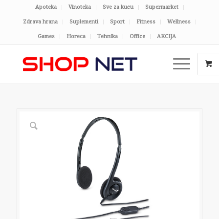
Apoteka
Vinoteka
Sve za kuću
Supermarket
Zdrava hrana
Suplementi
Sport
Fitness
Wellness
Games
Horeca
Tehnika
Office
AKCIJA