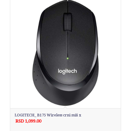
LOGITECH_ B175 Wireless crni miš x
RSD
1,099.00