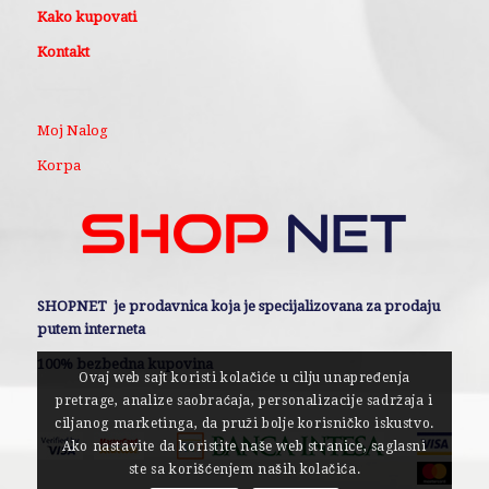
Kako kupovati
Kontakt
Moj Nalog
Korpa
SHOPNET je prodavnica koja je specijalizovana za prodaju
putem interneta
100% bezbedna kupovina
Ovaj web sajt koristi kolačiće u cilju unapređenja
pretrage, analize saobraćaja, personalizacije sadržaja i
ciljanog marketinga, da pruži bolje korisničko iskustvo.
Ako nastavite da koristite naše web stranice, saglasni
ste sa korišćenjem naših kolačića.