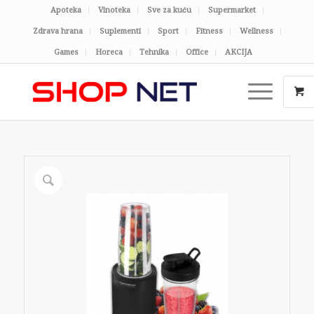
Apoteka
Vinoteka
Sve za kuću
Supermarket
Zdrava hrana
Suplementi
Sport
Fitness
Wellness
Games
Horeca
Tehnika
Office
AKCIJA