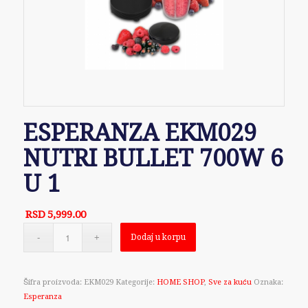
ESPERANZA EKM029
NUTRI BULLET 700W 6
U 1
RSD
5,999.00
Dodaj u korpu
Šifra proizvoda:
EKM029
Kategorije:
HOME SHOP
,
Sve za kuću
Oznaka:
Esperanza