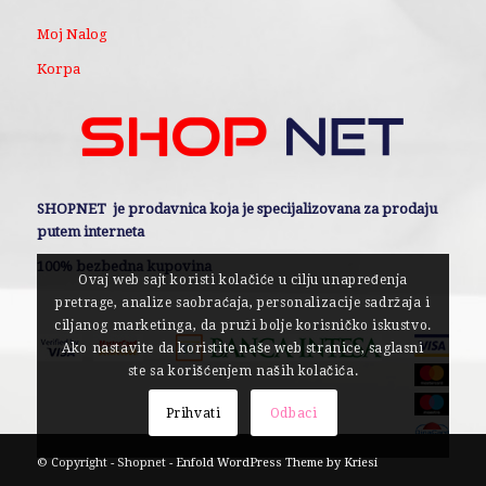
Moj Nalog
Korpa
SHOPNET je prodavnica koja je specijalizovana za prodaju
putem interneta
100% bezbedna kupovina
Ovaj web sajt koristi kolačiće u cilju unapređenja
pretrage, analize saobraćaja, personalizacije sadržaja i
ciljanog marketinga, da pruži bolje korisničko iskustvo.
Ako nastavite da koristite naše web stranice, saglasni
ste sa korišćenjem naših kolačića.
Prihvati
Odbaci
© Copyright - Shopnet -
Enfold WordPress Theme by Kriesi