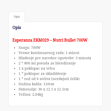
Opis
Opis
Esperanza EKM029 – Nutri Bullet 700W
Snaga: 700W
Vreme kontinuarnog rada: 1 minut
Hlađenje pre naredne upotrebe: 3 minuta
2 * 800 ml posuda za blendiranje
1 x poklopac na vrhu
1 * poklopac za skladištenje
1 * nož od 6 sečiva (nerđajući čelik)
Dužina kabla: 110cm
Dimenzije: 36 x 12.5 x 12.5cm
Težina: 2,04kg