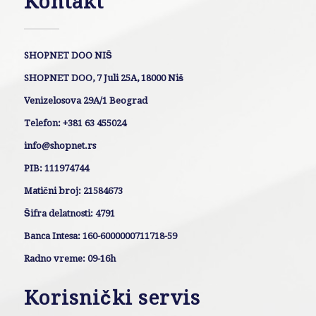
Kontakt
SHOPNET DOO NIŠ
SHOPNET DOO, 7 Juli 25A, 18000 Niš
Venizelosova 29A/1 Beograd
Telefon: +381 63 455024
info@shopnet.rs
PIB: 111974744
Matični broj: 21584673
Šifra delatnosti: 4791
Banca Intesa: 160-6000000711718-59
Radno vreme: 09-16h
Korisnički servis