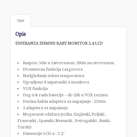
Opis
Opis
ESPERANZA EHM003 BABY MONITOR 2.4 LCD
Raspon: 50m u zatvorenom, 260m na otvorenom
Dvosmerna funkcija razgovora
Nadgledanje sobne temperature
Ugradjeno 8 uspavanki u monitoru
VOX funkcija
Dug tok rada baterije – do 20h u VOX rezimu
Duzina kabla adaptera za napajanje : 250cm
2 adaptera za napajanje
Mogucnost odabira jezika :Engleski, Poljski ,
Francuski , Spanski, Nemacki , Potrugalski , Ruski,
Turski)
Dimenzije LCD-a : 3.2"