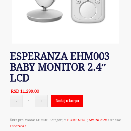
ESPERANZA EHM003
BABY MONITOR 2.4″
LCD
RSD
11,299.00
Dodaj u korpu
Šifra proizvoda:
EHM003
Kategorije:
HOME SHOP
,
Sve za kuću
Oznaka:
Esperanza