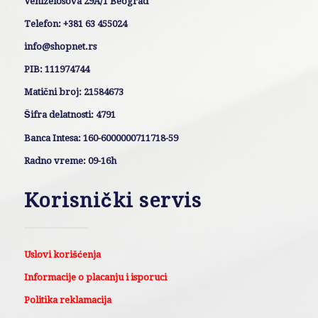
Venizelosova 29A/1 Beograd
Telefon: +381 63 455024
info@shopnet.rs
PIB: 111974744
Matični broj: 21584673
Šifra delatnosti: 4791
Banca Intesa: 160-6000000711718-59
Radno vreme: 09-16h
Korisnički servis
Uslovi korišćenja
Informacije o placanju i isporuci
Politika reklamacija