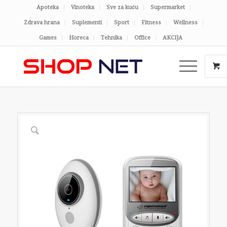
Apoteka
Vinoteka
Sve za kuću
Supermarket
Zdrava hrana
Suplementi
Sport
Fitness
Wellness
Games
Horeca
Tehnika
Office
AKCIJA