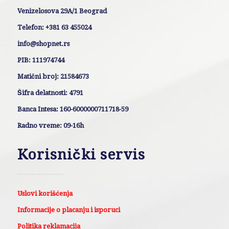
Venizelosova 29A/1 Beograd
Telefon: +381 63 455024
info@shopnet.rs
PIB: 111974744
Matični broj: 21584673
Šifra delatnosti: 4791
Banca Intesa: 160-6000000711718-59
Radno vreme: 09-16h
Korisnički servis
Uslovi korišćenja
Informacije o placanju i isporuci
Politika reklamacija