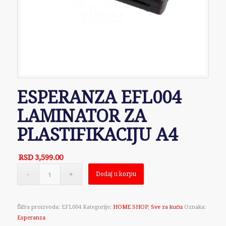
ESPERANZA EFL004
LAMINATOR ZA
PLASTIFIKACIJU A4
RSD
3,599.00
Dodaj u korpu
Šifra proizvoda:
EFL004
Kategorije:
HOME SHOP
,
Sve za kuću
Oznaka:
Esperanza