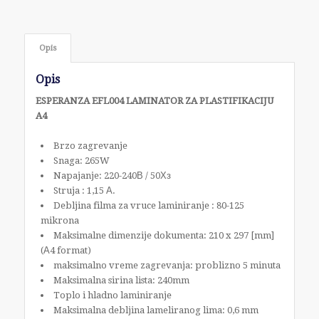
Opis
Opis
ESPERANZA EFL004 LAMINATOR ZA PLASTIFIKACIJU
A4
Brzo zagrevanje
Snaga: 265W
Napajanje: 220-240В / 50Хз
Struja : 1,15 А.
Debljina filma za vruce laminiranje : 80-125
mikrona
Maksimalne dimenzije dokumenta: 210 x 297 [mm]
(А4 format)
maksimalno vreme zagrevanja: problizno 5 minuta
Maksimalna sirina lista: 240mm
Toplo i hladno laminiranje
Maksimalna debljina lameliranog lima: 0,6 mm