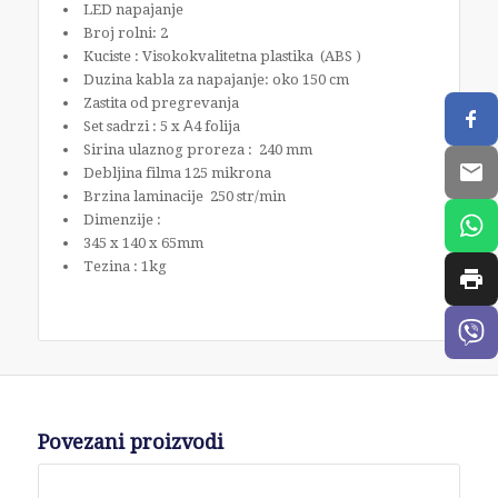
LED napajanje
Broj rolni: 2
Kuciste : Visokokvalitetna plastika (ABS )
Duzina kabla za napajanje: oko 150 cm
Zastita od pregrevanja
Set sadrzi : 5 x А4 folija
Sirina ulaznog proreza : 240 mm
Debljina filma 125 mikrona
Brzina laminacije 250 str/min
Dimenzije :
345 x 140 x 65mm
Tezina : 1kg
Povezani proizvodi