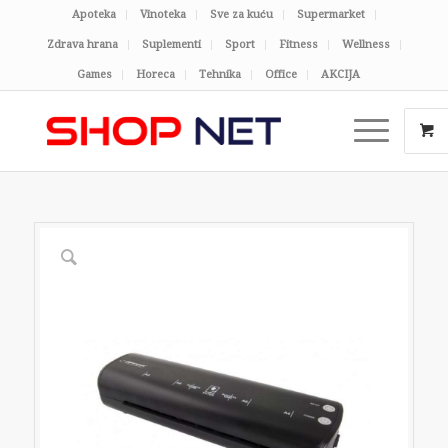
Apoteka
Vinoteka
Sve za kuću
Supermarket
Zdrava hrana
Suplementi
Sport
Fitness
Wellness
Games
Horeca
Tehnika
Office
AKCIJA