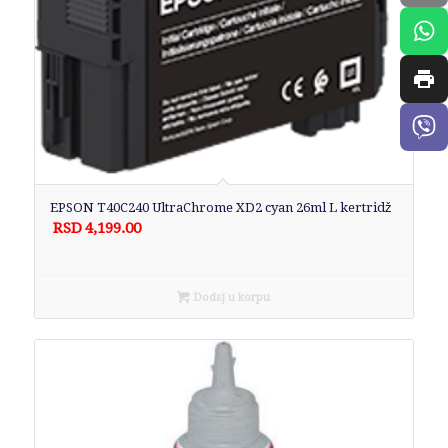
EPSON T40C240 UltraChrome XD2 cyan 26ml L kertridž
RSD
4,199.00
Dodaj u korpu