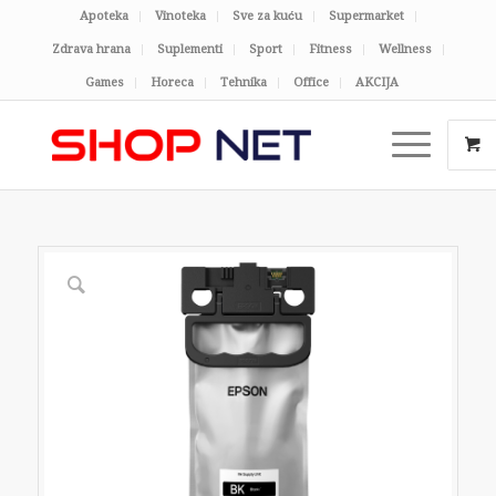
Apoteka
Vinoteka
Sve za kuću
Supermarket
Zdrava hrana
Suplementi
Sport
Fitness
Wellness
Games
Horeca
Tehnika
Office
AKCIJA