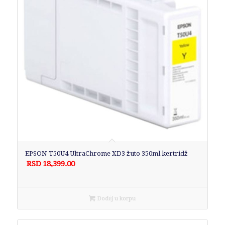
EPSON T50U4 UltraChrome XD3 žuto 350ml kertridž
RSD
18,399.00
Dodaj u korpu