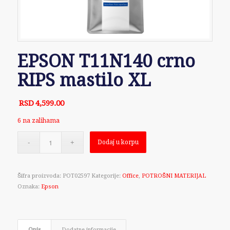
EPSON T11N140 crno
RIPS mastilo XL
RSD
4,599.00
6 na zalihama
Dodaj u korpu
Šifra proizvoda:
POT02597
Kategorije:
Office
,
POTROŠNI MATERIJAL
Oznaka:
Epson
Opis
Dodatne informacije