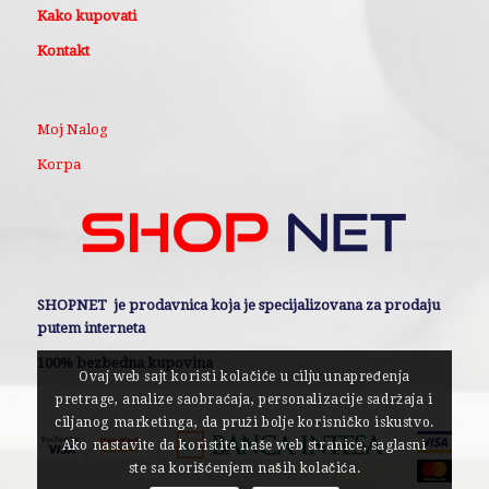
Kako kupovati
Kontakt
Moj Nalog
Korpa
SHOPNET je prodavnica koja je specijalizovana za prodaju
putem interneta
100% bezbedna kupovina
Ovaj web sajt koristi kolačiće u cilju unapređenja
pretrage, analize saobraćaja, personalizacije sadržaja i
ciljanog marketinga, da pruži bolje korisničko iskustvo.
Ako nastavite da koristite naše web stranice, saglasni
ste sa korišćenjem naših kolačića.