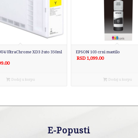
U4 UltraChrome XD3 žuto 350ml
EPSON 103 crni mastilo
RSD
1,099.00
99.00
Dodaj u korpu
Dodaj u korpu
E-Popusti