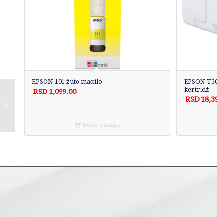
EPSON 101 žuto mastilo
EPSON T50
kertridž
RSD
1,099.00
AMD Ryzen 9 5950X 16
RSD
18,3
cores 3.4GHz (4.9GHz)
Box (100-
100000059WOF)
Dodaj u korpu
procesor