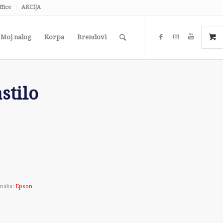
ffice
AKCIJA
Moj nalog
Korpa
Brendovi
stilo
naka:
Epson