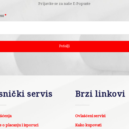
Prijavite se za naše E-Popuste
ess
*
snički servis
Brzi linkovi
išćenja
Ovlašćeni servisi
 o placanju i isporuci
Kako kupovati