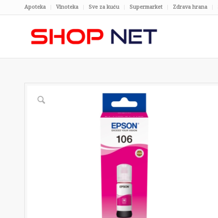
Apoteka
Vinoteka
Sve za kuću
Supermarket
Zdrava hrana