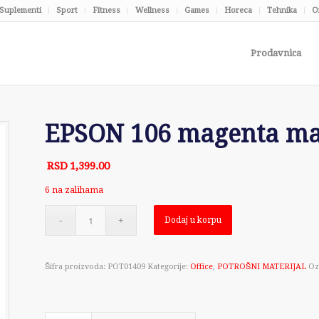
Suplementi
Sport
Fitness
Wellness
Games
Horeca
Tehnika
O
Prodavnica
EPSON 106 magenta ma
RSD
1,399.00
6 na zalihama
Dodaj u korpu
Šifra proizvoda:
POT01409
Kategorije:
Office
,
POTROŠNI MATERIJAL
Oz