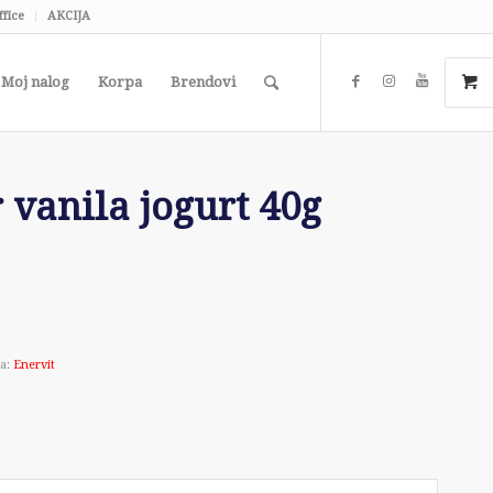
ffice
AKCIJA
Moj nalog
Korpa
Brendovi
 vanila jogurt 40g
a:
Enervit