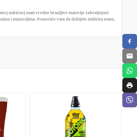
šoj mišićnoj masi vredne hranljive materije zahvaljujući
aminima i mineralima. Pomoćiće vam da dobijete mišićnu masu,