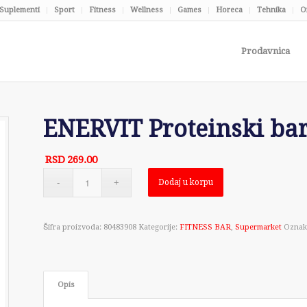
Suplementi
Sport
Fitness
Wellness
Games
Horeca
Tehnika
O
Prodavnica
ENERVIT Proteinski bar
RSD
269.00
Dodaj u korpu
Šifra proizvoda:
80483908
Kategorije:
FITNESS BAR
,
Supermarket
Oznak
Opis