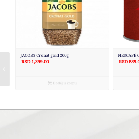
JACOBS Cronat gold 200g
NESCAFÉ Cl
RSD
1,399.00
RSD
839.
CHIPS WAY Classic 90g
Dodaj u korpu