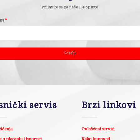
Prijavite se za naše E-Popuste
ess
*
snički servis
Brzi linkovi
išćenja
Ovlašćeni servisi
 o placanju i isporuci
Kako kupovati