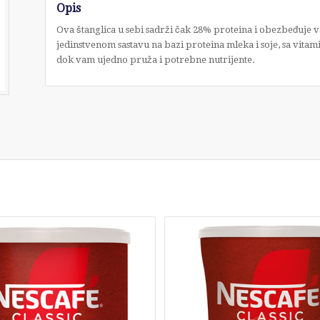
Opis
Ova štanglica u sebi sadrži čak 28% proteina i obezbeđuje va
jedinstvenom sastavu na bazi proteina mleka i soje, sa vit
dok vam ujedno pruža i potrebne nutrijente.