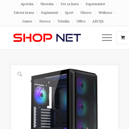
Apoteka
Vinoteka
Sve za kuću
Supermarket
Zdrava hrana
Suplementi
Sport
Fitness
Wellness
Games
Horeca
Tehnika
Office
AKCIJA