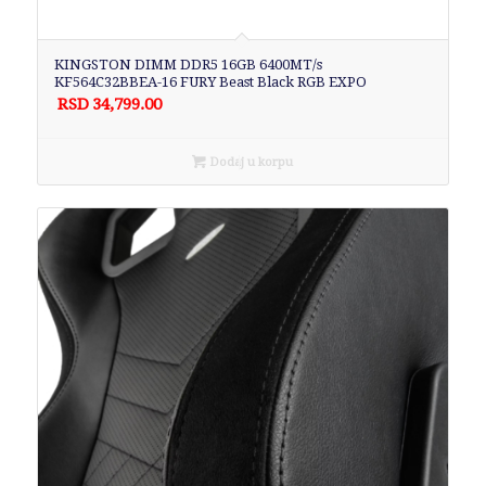
KINGSTON DIMM DDR5 16GB 6400MT/s
KF564C32BBEA-16 FURY Beast Black RGB EXPO
RSD
34,799.00
Dodaj u korpu