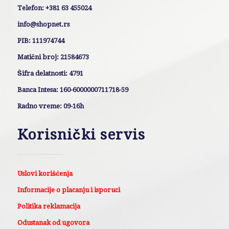
Telefon: +381 63 455024
info@shopnet.rs
PIB: 111974744
Matični broj: 21584673
Šifra delatnosti: 4791
Banca Intesa: 160-6000000711718-59
Radno vreme: 09-16h
Korisnički servis
Uslovi korišćenja
Informacije o placanju i isporuci
Politika reklamacija
Odustanak od ugovora