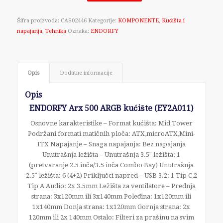
Šifra proizvoda:
CAS02446
Kategorije:
KOMPONENTE
,
Kućišta i
napajanja
,
Tehnika
Oznaka:
ENDORFY
Opis
Dodatne informacije
Opis
ENDORFY Arx 500 ARGB kućište (EY2A011)
Osnovne karakteristike – Format kućišta: Mid Tower
Podržani formati matičnih ploča: ATX,microATX,Mini-
ITX Napajanje – Snaga napajanja: Bez napajanja
Unutrašnja ležišta – Unutrašnja 3.5″ ležišta: 1
(pretvaranje 2.5 inča/3.5 inča Combo Bay) Unutrašnja
2.5″ ležišta: 6 (4+2) Priključci napred – USB 3.2: 1 Tip C,2
Tip A Audio: 2x 3.5mm Ležišta za ventilatore – Prednja
strana: 3x120mm ili 3x140mm Poleđina: 1x120mm ili
1x140mm Donja strana: 1x120mm Gornja strana: 2x
120mm ili 2x 140mm Ostalo: Filteri za prašinu na svim