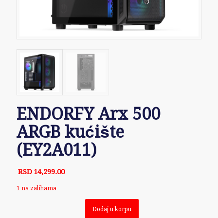
ENDORFY Arx 500
ARGB kućište
(EY2A011)
RSD
14,299.00
1 na zalihama
Dodaj u korpu