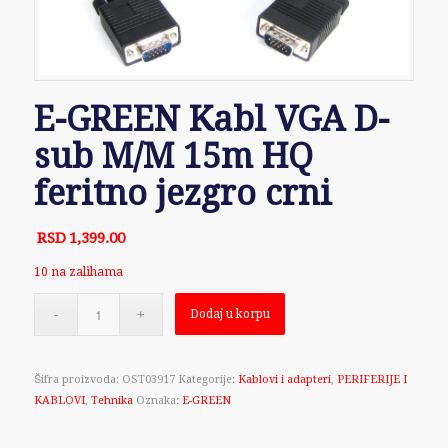
E-GREEN Kabl VGA D-
sub M/M 15m HQ
feritno jezgro crni
RSD
1,399.00
10 na zalihama
Dodaj u korpu
Šifra proizvoda:
OST03917
Kategorije:
Kablovi i adapteri
,
PERIFERIJE I
KABLOVI
,
Tehnika
Oznaka:
E-GREEN