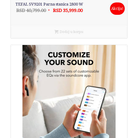
TEFAL SV9201 Parna stanica 2800 W
Akcija!
Originalna
Trenutna
RSD
40,799.00
RSD
35,999.00
cena
cena
je
je:
bila:
RSD35,999.00.
Dodaj u korpu
RSD40,799.00.