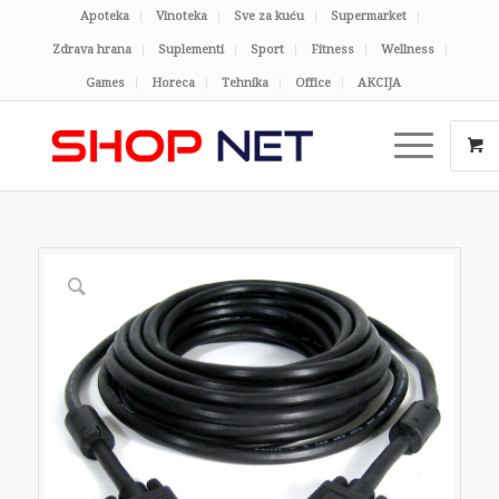
Apoteka
Vinoteka
Sve za kuću
Supermarket
Zdrava hrana
Suplementi
Sport
Fitness
Wellness
Games
Horeca
Tehnika
Office
AKCIJA