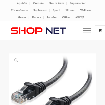
Apoteka
Vinoteka
Sve za kuću
Supermarket
Zdrava hrana
Suplementi
Sport
Fitness
Wellness
Games
Horeca
Tehnika
Office
AKCIJA