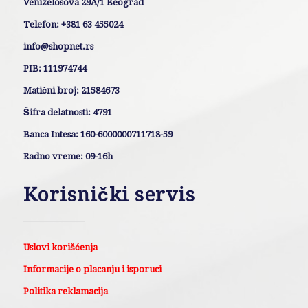
Venizelosova 29A/1 Beograd
Telefon: +381 63 455024
info@shopnet.rs
PIB: 111974744
Matični broj: 21584673
Šifra delatnosti: 4791
Banca Intesa: 160-6000000711718-59
Radno vreme: 09-16h
Korisnički servis
Uslovi korišćenja
Informacije o placanju i isporuci
Politika reklamacija