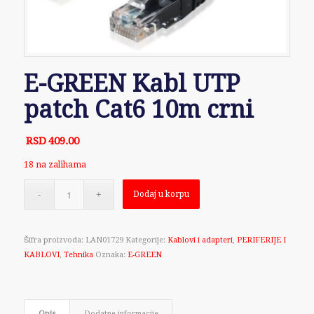
E-GREEN Kabl UTP
patch Cat6 10m crni
RSD
409.00
18 na zalihama
Dodaj u korpu
Šifra proizvoda:
LAN01729
Kategorije:
Kablovi i adapteri
,
PERIFERIJE I
KABLOVI
,
Tehnika
Oznaka:
E-GREEN
Opis
Dodatne informacije