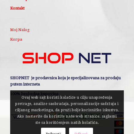
Kontakt
Moj Nalog
Korpa
SHOPNET je prodavnica koja je specijalizovana za prodaju
putem interneta
100% bezbedna kupovina
Ovaj web sajt koristi kolačiće u cilju unapređenja
pretrage, analize saobraćaja, personalizacije sadržaja i
ciljanog marketinga, da pruži bolje korisničko iskustvo.
Ako nastavite da koristite naše web stranice, saglasni
ste sa korišćenjem naših kolačića.