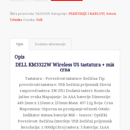
Šifra proizvoda:
TAS01105
Kategorije:
PERIFERIJE I KABLOVI
,
Setovi
,
Tehnika
Oznaka:
Dell
Opis
Dodatne informacije
Opis
DELL KM3322W Wireless US tastatura + miš
crna
Tastatura – Povezivost tastature: Bežična Tip
povezivosti tastature: USB bežični prijemnik Slovni
raspored tastera: EN (US) Dodatni tasteri: Kontrola
jačine zvuka Napajanje: 2x AAA baterije Dimenzije:
449.2mm x 123mm x 253mm Masa: 497.12g Boja: Crna
Napomena: Otporna na prosipanje tečnosti Ostalo:
Indikator statusa baterije Miš – Senzor: Optički
Povezivost: Bežična Interfejs: USB bežični prijemnik
Rezolucija: 1.000dpi Broj tastera: 3 Baterija: 1xAA