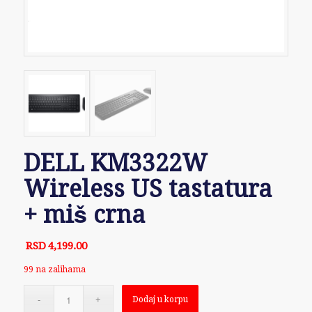
DELL KM3322W
Wireless US tastatura
+ miš crna
RSD
4,199.00
99 na zalihama
Dodaj u korpu