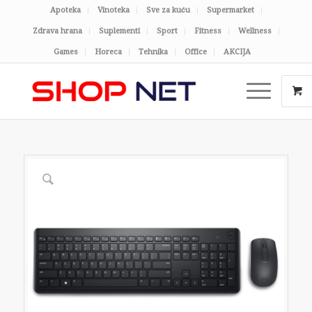
Apoteka
Vinoteka
Sve za kuću
Supermarket
Zdrava hrana
Suplementi
Sport
Fitness
Wellness
Games
Horeca
Tehnika
Office
AKCIJA