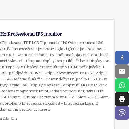
Hz Professional IPS monitor
80 Tip ekrana: TFT LCD Tip panela: IPS Odnos stranica: 16:9
s Vertikalno osvežavanje: 120Hz Uglovi gledanja: 178 stepeni
14mm x 0.3114mm Paleta boja: 16.7 miliona boja Ostalo: 3H hard
učci / Slotovi – Ukupno DisplayPort priključaka: 3 DisplayPort
 USB Type-C,1x DisplayPort out Ukupno HDMI priključaka: 1
SB priključci: 1x USB 3.2 tip C downstream,1x USB 3.2 tip C
i: RJ-45 Dodatne funkcije – Power delivery (preko USB-C): Do
logy Ostalo: Dell Display Manager,Kompatibilan sa MacBook
Dodatne mogućnosti: Pivot,Podesivost po visini,Swivel,Tilt
a: 610.69mm Dubina: 192.28mm Visina: 384.56mm – 534.56mm
 postoljem) Energetska efikasnost – Energetska klasa: D
lamacioni period: 36 meseci
orekla: Kina