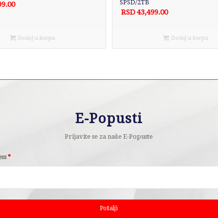
SPSD/2TB
99.00
RSD
43,499.00
Dodaj u korpu
Dodaj u korpu
E-Popusti
Prijavite se za naše E-Popuste
ess
*