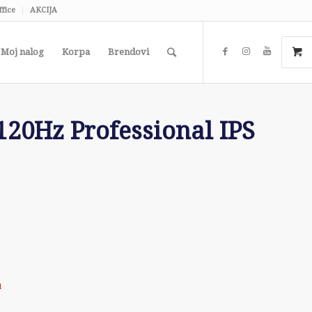
ffice
AKCIJA
Moj nalog
Korpa
Brendovi
20Hz Professional IPS
l