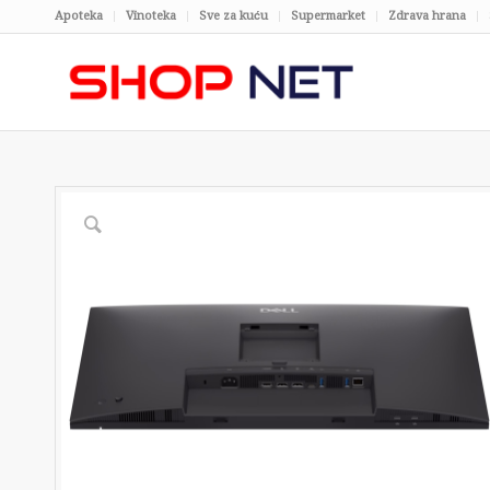
Apoteka
Vinoteka
Sve za kuću
Supermarket
Zdrava hrana