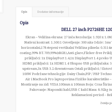
Opis
Dodatne informacije
Opis
DELL 27 inch P2726HE 120
Ekran – Veličina ekrana: 27 inča Rezolucija: 1.920 x 1.0
Nativni kontrast: 1.500:1 Osvetljenje: 300 nita Odziv: 5m
horizontalni,178 stepeni vertikalni Veličina piksela: 0.31
coating,99% BT.709,99%(sRGB),Anti-glare,Flicker-free Priklj
priključci: 1x DisplayPort 1.4,1x DisplayPort 1.4 preko
HDMI priključci: 1x HDMI 1.4 Ukupno USB priključaka: 5 U
upstream,3x USB 3.2 downstream Ostali priključci / Slotov
100W Podržane tehnologije: Daisy Chain,PIP / PBP Techno
Air i MacBook Pro laptopovima Fizičke karakteristike – 
Montiranje na zid: VESA 100mm x 100mm Boja: Crna Širin
Pakovanje: Naponski kabl,USB C kabl Masa: 8.92kg (sa
Reklamacioni period – Rek
Zemlja p