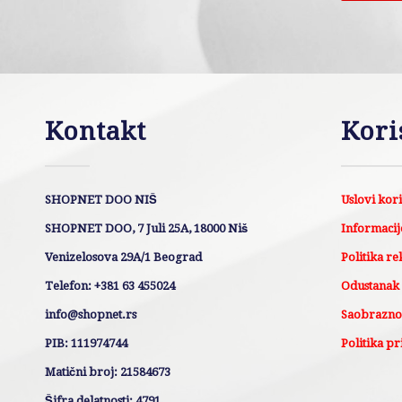
Kontakt
Kori
SHOPNET DOO NIŠ
Uslovi kor
SHOPNET DOO, 7 Juli 25A, 18000 Niš
Informacije
Venizelosova 29A/1 Beograd
Politika re
Telefon: +381 63 455024
Odustanak
info@shopnet.rs
Saobraznos
PIB: 111974744
Politika pr
Matični broj: 21584673
Šifra delatnosti: 4791