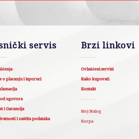
snički servis
Brzi linkovi
išćenja
Ovlašćeni servisi
 o placanju i isporuci
Kako kupovati
klamacija
Kontakt
 od ugovora
t i Garancija
Moj Nalog
ivatnosti i zaštita podataka
Korpa