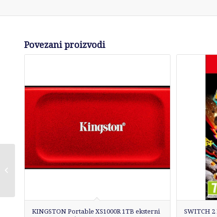
Povezani proizvodi
DELL 27 inch P2726H
120Hz Professional
IPS monitor
KINGSTON Portable XS1000R 1TB eksterni
SWITCH 2 