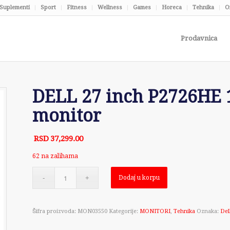
Suplementi
Sport
Fitness
Wellness
Games
Horeca
Tehnika
O
Prodavnica
DELL 27 inch P2726HE 1
monitor
RSD
37,299.00
62 na zalihama
Dodaj u korpu
Šifra proizvoda:
MON03550
Kategorije:
MONITORI
,
Tehnika
Oznaka:
Del