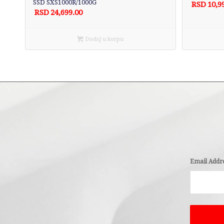
SSD SXS1000R/1000G
RSD
10,9
RSD
24,699.00
Dodaj u korpu
Email Addr