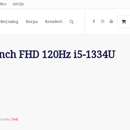
ffice
AKCIJA
Moj nalog
Korpa
Brendovi
inch FHD 120Hz i5-1334U
Oznaka:
Dell