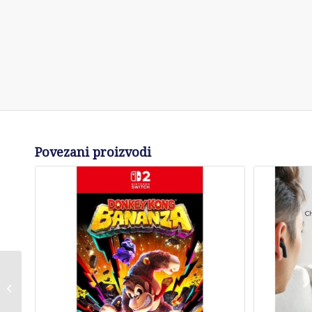
Povezani proizvodi
XIAOMI 27 inča A27i
IPS FHD 1920×1080
100 Hz Monitor