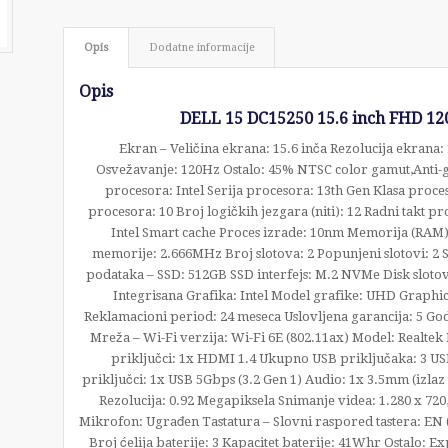
Opis
Dodatne informacije
Opis
DELL 15 DC15250 15.6 inch FHD 12
Ekran – Veličina ekrana: 15.6 inča Rezolucija ekrana:
Osvežavanje: 120Hz Ostalo: 45% NTSC color gamut,Anti-gl
procesora: Intel Serija procesora: 13th Gen Klasa proce
procesora: 10 Broj logičkih jezgara (niti): 12 Radni takt
Intel Smart cache Proces izrade: 10nm Memorija (RAM
memorije: 2.666MHz Broj slotova: 2 Popunjeni slotovi: 2 
podataka – SSD: 512GB SSD interfejs: M.2 NVMe Disk slotov
Integrisana Grafika: Intel Model grafike: UHD Graphi
Reklamacioni period: 24 meseca Uslovljena garancija: 5 God
Mreža – Wi-Fi verzija: Wi-Fi 6E (802.11ax) Model: Realtek
priključci: 1x HDMI 1.4 Ukupno USB priključaka: 3 USB
priključci: 1x USB 5Gbps (3.2 Gen 1) Audio: 1x 3.5mm (izla
Rezolucija: 0.92 Megapiksela Snimanje videa: 1.280 x 72
Mikrofon: Ugrađen Tastatura – Slovni raspored tastera: EN (
Broj ćelija baterije: 3 Kapacitet baterije: 41Whr Ostalo: 