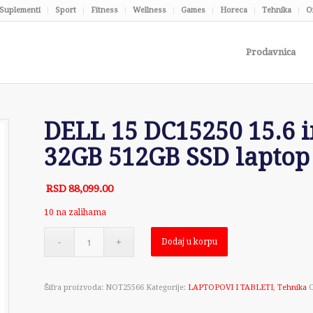
Suplementi
Sport
Fitness
Wellness
Games
Horeca
Tehnika
O
Prodavnica
DELL 15 DC15250 15.6 
32GB 512GB SSD laptop
RSD
88,099.00
10 na zalihama
Dodaj u korpu
Šifra proizvoda:
NOT25566
Kategorije:
LAPTOPOVI I TABLETI
,
Tehnika