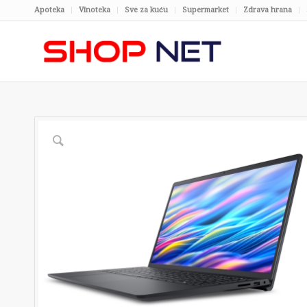
Apoteka
Vinoteka
Sve za kuću
Supermarket
Zdrava hrana