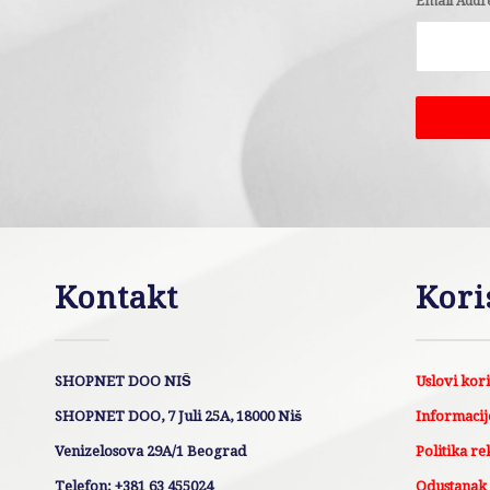
Email Addr
Kontakt
Kori
SHOPNET DOO NIŠ
Uslovi kor
SHOPNET DOO, 7 Juli 25A, 18000 Niš
Informacije
Venizelosova 29A/1 Beograd
Politika re
Telefon: +381 63 455024
Odustanak