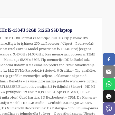
0Hz i5-1334U 32GB 512GB SSD laptop
 1.920 x 1.080 Format rezolucije: Full HD Tip panela: IPS
are,High-brightness 250-nit Procesor / Čipset – Proizvođač
sora: Intel Core i5 Model procesora: i5-1334U Broj jezgara
 procesora: 3.40 GHz (4.60 GHz) Keš memorija procesora: 12MB
) – Memorija (RAM): 32GB Tip memorije: DDR4 Radni takt
Slobodni slotovi: 0 Maksimalno podržano: 32GB Skladištenje
i: 1x M.2 NVMe Raspoloživi slotovi: 0 Grafika – Tip grafičke:
cs Tip grafičke memorije: Deljena Reklamacioni period –
ina 5 Benefita – Za više informacija posetite www.ewe.rs/dell
 RTL8852BE Bluetooth verzija: 5.3 Priključci / Slotovi – HDMI
-A priključci: 1x USB 2.0,1x USB 5Gbps (3.2 Gen 1) USB-C
z i mikrofon) Čitač kartica: SD Bezbednost – TPM: Da Kamera –
0,30fps Model: HD RGB Audio – Zvučnici: 2.0 Snaga: 2x 2.5W
US) Numerički deo tastature: Da Baterija – Tip: Litijum-jonska
ExpressCharge tehnologija Softver – Operativni sistem: Ubuntu