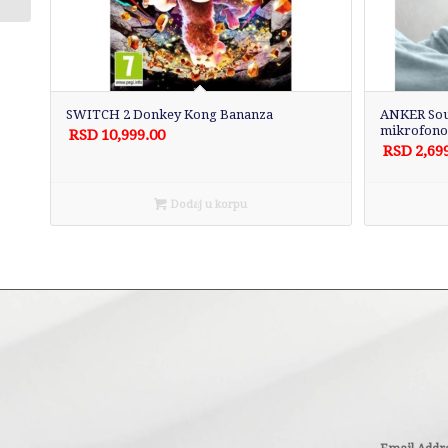
ELA5345EU
SWITCH 2 Donkey Kong Bananza
ANKER Sou
mikrofono
RSD
10,999.00
RSD
2,69
Dodaj u korpu