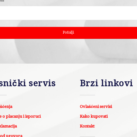
ess
*
snički servis
Brzi linkovi
išćenja
Ovlašćeni servisi
 o placanju i isporuci
Kako kupovati
klamacija
Kontakt
 od ugovora