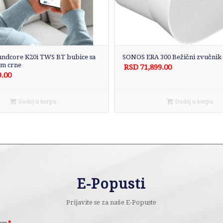
ndcore K20i TWS BT bubice sa
SONOS ERA 300 Bežični zvučnik 
m crne
RSD
71,899.00
9.00
Dodaj u korpu
Dodaj u korpu
E-Popusti
Prijavite se za naše E-Popuste