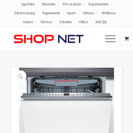
Apoteka
Vinoteka
Sve za kuću
Supermarket
Zdrava hrana
Suplementi
Sport
Fitness
Wellness
Games
Horeca
Tehnika
Office
AKCIJA