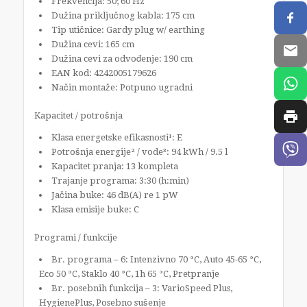
Frekvencija: 50; 60 Hz
Dužina priključnog kabla: 175 cm
Tip utičnice: Gardy plug w/ earthing
Dužina cevi: 165 cm
Dužina cevi za odvođenje: 190 cm
EAN kod: 4242005179626
Način montaže: Potpuno ugradni
Kapacitet / potrošnja
Klasa energetske efikasnosti¹: E
Potrošnja energije² / vode³: 94 kWh / 9.5 l
Kapacitet pranja: 13 kompleta
Trajanje programa: 3:30 (h:min)
Jačina buke: 46 dB(A) re 1 pW
Klasa emisije buke: C
Programi / funkcije
Br. programa – 6: Intenzivno 70 °C, Auto 45-65 °C,
Eco 50 °C, Staklo 40 °C, 1h 65 °C, Pretpranje
Br. posebnih funkcija – 3: VarioSpeed Plus,
HygienePlus, Posebno sušenje