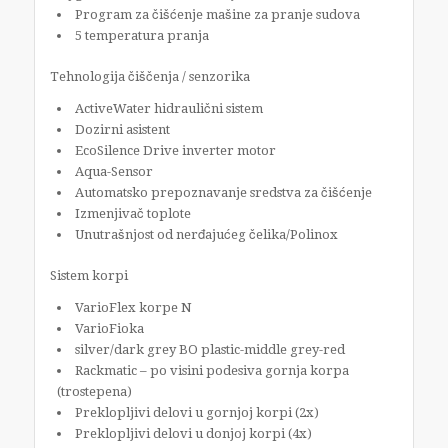
Program za čišćenje mašine za pranje sudova
5 temperatura pranja
Tehnologija čiščenja / senzorika
ActiveWater hidraulični sistem
Dozirni asistent
EcoSilence Drive inverter motor
Aqua-Sensor
Automatsko prepoznavanje sredstva za čišćenje
Izmenjivač toplote
Unutrašnjost od nerđajućeg čelika/Polinox
Sistem korpi
VarioFlex korpe N
VarioFioka
silver/dark grey BO plastic-middle grey-red
Rackmatic – po visini podesiva gornja korpa
(trostepena)
Preklopljivi delovi u gornjoj korpi (2x)
Preklopljivi delovi u donjoj korpi (4x)