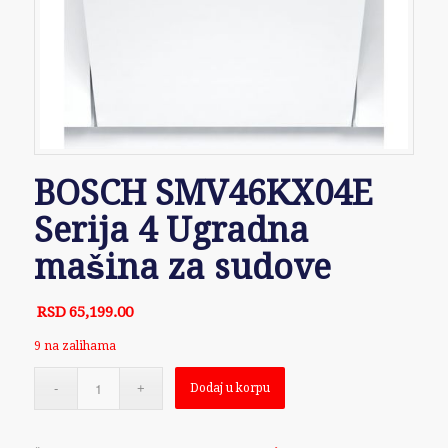
BOSCH SMV46KX04E
Serija 4 Ugradna
mašina za sudove
RSD
65,199.00
9 na zalihama
Dodaj u korpu