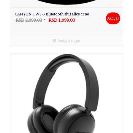
CANYON TWS-5 Bluetooth slušalice crne
Akcija!
Originalna
Trenutna
RSD
2,399.00
RSD
1,999.00
cena
cena
je
je:
bila:
RSD1,999.00.
Dodaj u korpu
RSD2,399.00.