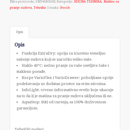
Šifra proizvoda:
SMV46KX04E
Kategorije:
KUĆNA TEHNIKA
,
Mašine za
pranje sudova
,
Tehnika
Oznaka:
Bosch
Opis
Opis
Funkcija ExtraDry: opcija za izuzetno temeljno
sušenje sudova koji se naročito teško suše.
Staklo 40°C: nežno pranje za vaše osetljive čaše i
stakleno posuđe.
Korpe VarioFlex i VarioDrawer: poboljšane opcije
podešavanja uz dodatan prostor na svim nivoima.
InfoLight: crveno informativno svetlo koje ukazuje
na to da li je mašina za pranje sudova uključena ili ne.
AquaStop: štiti od curenja, sa 100% doživotnom
garancijom.
Tehnički podaci