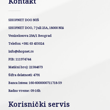
Kontakt
SHOPNET DOO NIŠ
SHOPNET DOO, 7 Juli 25A, 18000 Niš
Venizelosova 29A/1 Beograd
Telefon: +381 63 455024
info@shopnet.rs
PIB: 111974744
Matični broj: 21584673
Šifra delatnosti: 4791
Banca Intesa: 160-6000000711718-59
Radno vreme: 09-16h
Korisnički servis