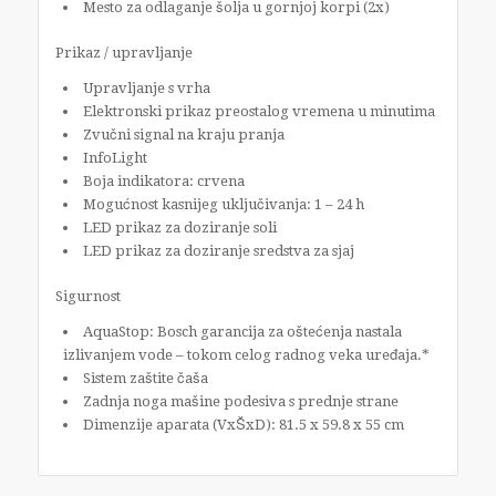
Mesto za odlaganje šolja u gornjoj korpi (2x)
Prikaz / upravljanje
Upravljanje s vrha
Elektronski prikaz preostalog vremena u minutima
Zvučni signal na kraju pranja
InfoLight
Boja indikatora: crvena
Mogućnost kasnijeg uključivanja: 1 – 24 h
LED prikaz za doziranje soli
LED prikaz za doziranje sredstva za sjaj
Sigurnost
AquaStop: Bosch garancija za oštećenja nastala
izlivanjem vode – tokom celog radnog veka uređaja.*
Sistem zaštite čaša
Zadnja noga mašine podesiva s prednje strane
Dimenzije aparata (VxŠxD): 81.5 x 59.8 x 55 cm