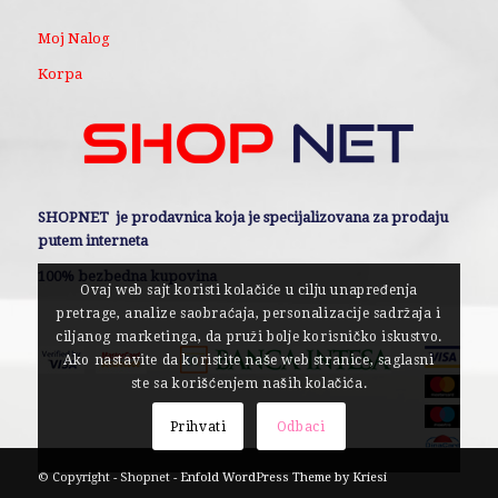
Moj Nalog
Korpa
SHOPNET je prodavnica koja je specijalizovana za prodaju
putem interneta
100% bezbedna kupovina
Ovaj web sajt koristi kolačiće u cilju unapređenja
pretrage, analize saobraćaja, personalizacije sadržaja i
ciljanog marketinga, da pruži bolje korisničko iskustvo.
Ako nastavite da koristite naše web stranice, saglasni
ste sa korišćenjem naših kolačića.
Prihvati
Odbaci
© Copyright - Shopnet -
Enfold WordPress Theme by Kriesi