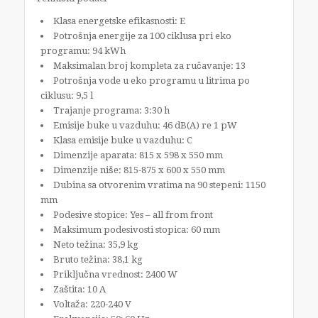
Klasa energetske efikasnosti: E
Potrošnja energije za 100 ciklusa pri eko
programu: 94 kWh
Maksimalan broj kompleta za ručavanje: 13
Potrošnja vode u eko programu u litrima po
ciklusu: 9,5 l
Trajanje programa: 3:30 h
Emisije buke u vazduhu: 46 dB(A) re 1 pW
Klasa emisije buke u vazduhu: C
Dimenzije aparata: 815 x 598 x 550 mm
Dimenzije niše: 815-875 x 600 x 550 mm
Dubina sa otvorenim vratima na 90 stepeni: 1150
mm
Podesive stopice: Yes – all from front
Maksimum podesivosti stopica: 60 mm
Neto težina: 35,9 kg
Bruto težina: 38,1 kg
Priključna vrednost: 2400 W
Zaštita: 10 A
Voltaža: 220-240 V