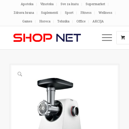
Apoteka
Vinoteka
Sve za kuću
Supermarket
Zdrava hrana
Suplementi
Sport
Fitness
Wellness
Games
Horeca
Tehnika
Office
AKCIJA