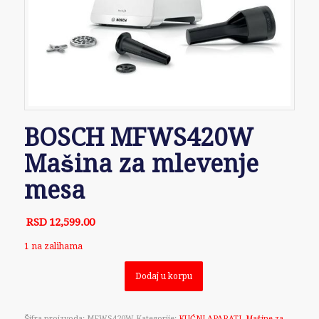
BOSCH MFWS420W
Mašina za mlevenje
mesa
RSD
12,599.00
1 na zalihama
Dodaj u korpu
Šifra proizvoda:
MFWS420W
Kategorije:
KUĆNI APARATI
,
Mašine za