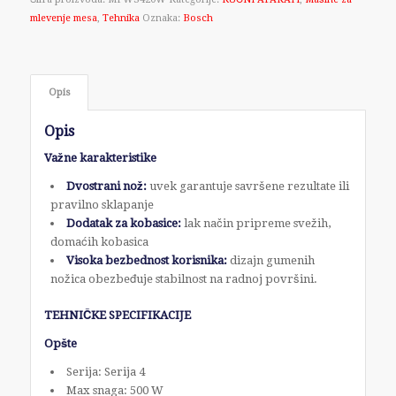
mlevenje mesa
,
Tehnika
Oznaka:
Bosch
Opis
Opis
Važne karakteristike
Dvostrani nož:
uvek garantuje savršene rezultate ili
pravilno sklapanje
Dodatak za kobasice:
lak način pripreme svežih,
domaćih kobasica
Visoka bezbednost korisnika:
dizajn gumenih
nožica obezbeđuje stabilnost na radnoj površini.
TEHNIČKE SPECIFIKACIJE
Opšte
Serija: Serija 4
Max snaga: 500 W