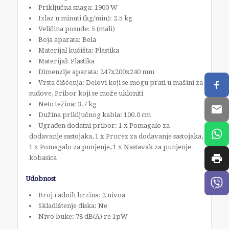
Priključna snaga: 1900 W
Izlaz u minuti (kg/min): 2.5 kg
Veličina posude: 5 (mali)
Boja aparata: Bela
Materijal kućišta: Plastika
Materijal: Plastika
Dimenzije aparata: 247x200x240 mm
Vrsta čišćenja: Delovi koji se mogu prati u mašini za
sudove, Pribor koji se može ukloniti
Neto težina: 3.7 kg
Dužina priključnog kabla: 100.0 cm
Ugrađen dodatni pribor: 1 x Pomagalo za
dodavanje sastojaka, 1 x Prorez za dodavanje sastojaka,
1 x Pomagalo za punjenje, 1 x Nastavak za punjenje
kobasica
Udobnost
Broj radnih brzina: 2 nivoa
Skladištenje diska: Ne
Nivo buke: 78 dB(A) re 1pW