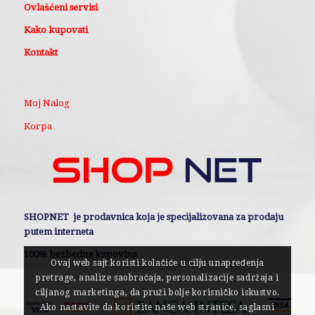
Ovlašćeni servisi
Kako kupovati
Kontakt
Moj Nalog
Korpa
SHOPNET je prodavnica koja je specijalizovana za prodaju
putem interneta
100% bezbedna kupovina
Ovaj web sajt koristi kolačiće u cilju unapređenja
pretrage, analize saobraćaja, personalizacije sadržaja i
ciljanog marketinga, da pruži bolje korisničko iskustvo.
Ako nastavite da koristite naše web stranice, saglasni