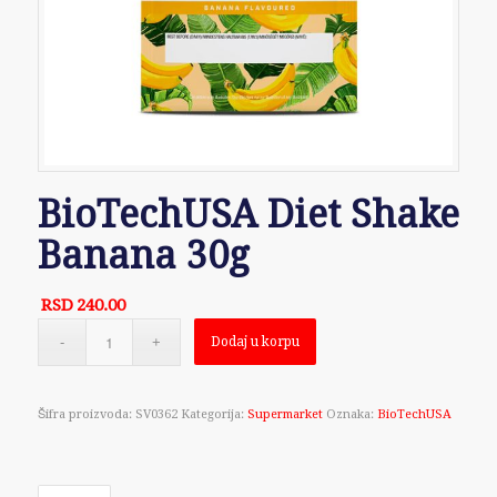
BioTechUSA Diet Shake
Banana 30g
RSD
240.00
Dodaj u korpu
Šifra proizvoda:
SV0362
Kategorija:
Supermarket
Oznaka:
BioTechUSA