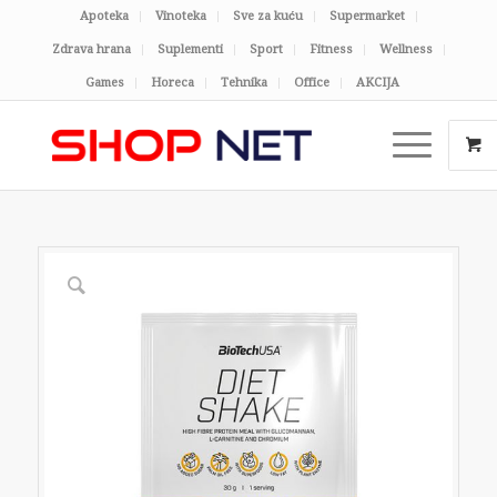
Apoteka
Vinoteka
Sve za kuću
Supermarket
Zdrava hrana
Suplementi
Sport
Fitness
Wellness
Games
Horeca
Tehnika
Office
AKCIJA