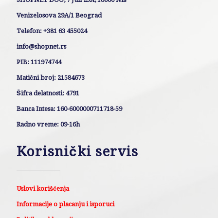
Venizelosova 29A/1 Beograd
Telefon: +381 63 455024
info@shopnet.rs
PIB: 111974744
Matični broj: 21584673
Šifra delatnosti: 4791
Banca Intesa: 160-6000000711718-59
Radno vreme: 09-16h
Korisnički servis
Uslovi korišćenja
Informacije o placanju i isporuci