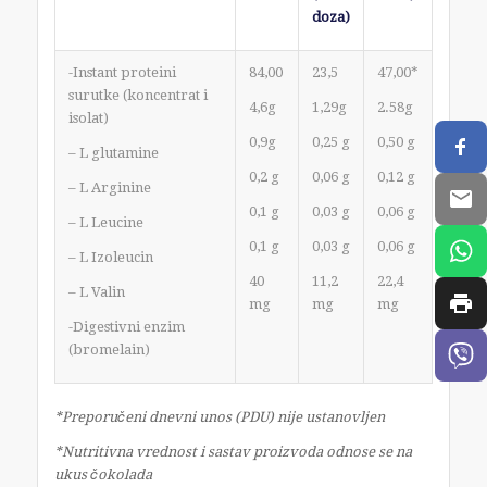
doza)
-Instant proteini
84,00
23,5
47,00*
surutke (koncentrat i
4,6g
1,29g
2.58g
isolat)
0,9g
0,25 g
0,50 g
– L glutamine
0,2 g
0,06 g
0,12 g
– L Arginine
0,1 g
0,03 g
0,06 g
– L Leucine
0,1 g
0,03 g
0,06 g
– L Izoleucin
40
11,2
22,4
– L Valin
mg
mg
mg
-Digestivni enzim
(bromelain)
*Preporučeni dnevni unos (PDU) nije ustanovljen
*Nutritivna vrednost i sastav proizvoda odnose se na
ukus čokolada