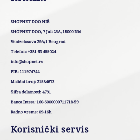
SHOPNET DOO NIŠ
SHOPNET DOO, 7 Juli 25A, 18000 Niš
Venizelosova 29A/1 Beograd
Telefon: +381 63 455024
info@shopnet.rs
PIB: 111974744
Matični broj: 21584673
Šifra delatnosti: 4791
Banca Intesa: 160-6000000711718-59
Radno vreme: 09-16h
Korisnički servis