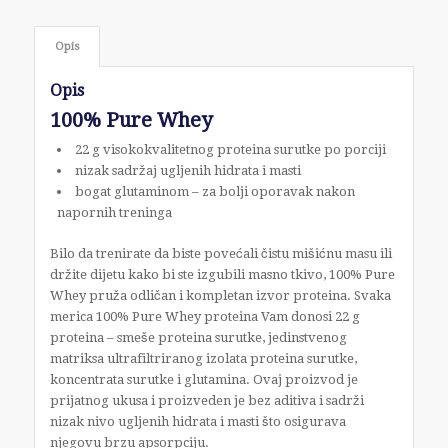
Opis
Opis
100% Pure Whey
22 g visokokvalitetnog proteina surutke po porciji
nizak sadržaj ugljenih hidrata i masti
bogat glutaminom – za bolji oporavak nakon
napornih treninga
Bilo da trenirate da biste povećali čistu mišićnu masu ili
držite dijetu kako bi ste izgubili masno tkivo, 100% Pure
Whey pruža odličan i kompletan izvor proteina. Svaka
merica 100% Pure Whey proteina Vam donosi 22 g
proteina – smeše proteina surutke, jedinstvenog
matriksa ultrafiltriranog izolata proteina surutke,
koncentrata surutke i glutamina. Ovaj proizvod je
prijatnog ukusa i proizveden je bez aditiva i sadrži
nizak nivo ugljenih hidrata i masti što osigurava
njegovu brzu apsorpciju.