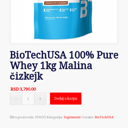
BioTechUSA 100% Pure
Whey 1kg Malina
čizkejk
RSD
3,790.00
Dodaj u korpu
Šifra proizvoda:
SV0219
Kategorija:
Suplementi
Oznaka:
BioTechUSA