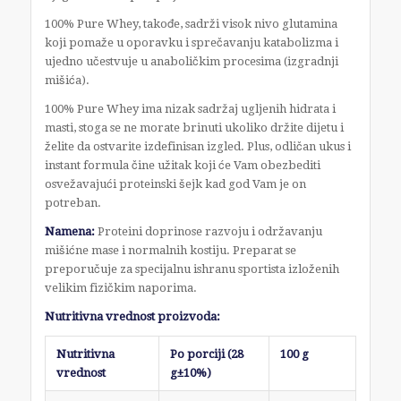
100% Pure Whey, takođe, sadrži visok nivo glutamina
koji pomaže u oporavku i sprečavanju katabolizma i
ujedno učestvuje u anaboličkim procesima (izgradnji
mišića).
100% Pure Whey ima nizak sadržaj ugljenih hidrata i
masti, stoga se ne morate brinuti ukoliko držite dijetu i
želite da ostvarite izdefinisan izgled. Plus, odličan ukus i
instant formula čine užitak koji će Vam obezbediti
osvežavajući proteinski šejk kad god Vam je on
potreban.
Namena:
Proteini doprinose razvoju i održavanju
mišićne mase i normalnih kostiju. Preparat se
preporučuje za specijalnu ishranu sportista izloženih
velikim fizičkim naporima.
Nutritivna vrednost proizvoda:
Nutritivna
Po porciji (28
100 g
vrednost
g±10%)