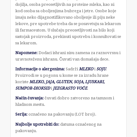
dojilja, osoba preosetljivih na proteine mleka, kao ni
kod osoba sa oboljenjima bubrega i jetre. Osobe koje
imaju neko dijagnostifikovano oboljenje ili piju neke
lekove, pre upotrebe treba da se posavetuju sa lekarom
ili farmaceutom. U slučaju preosetljivosti na bilo koji
sastojak proizvoda, prekinuti upotrebu i konsultovati se
sa lekarom.
Napomene:
Dodaci ishrani nisu zamena za raznovrsnu i
uravnoteženu ishranu. Čuvati van domašaja dece.
Informacije o alergenima:
Sadrži
MLEKO
i
SOJU
.
Proizvodi se u pogonu u kome se za izradu hrane
koriste
MLEKO, JAJA, GLUTEN, SOJA, LJUSKARI,
SUMPOR-DIOKSID
i
JEZGRASTO VOĆE
.
Način čuvanja:
čuvati dobro zatvoreno na tamnom i
hladnom mestu.
Serija:
označeno na pakovanju (LOT broj).
Najbolje upotrebiti do:
datuma označenog na
pakovanju.