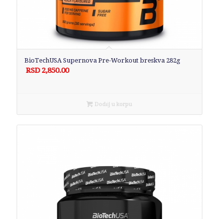
BioTechUSA Supernova Pre-Workout breskva 282g
RSD
2,850.00
Dodaj u korpu