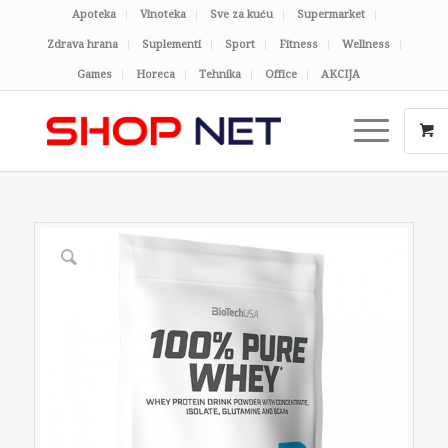
Apoteka
Vinoteka
Sve za kuću
Supermarket
Zdrava hrana
Suplementi
Sport
Fitness
Wellness
Games
Horeca
Tehnika
Office
AKCIJA