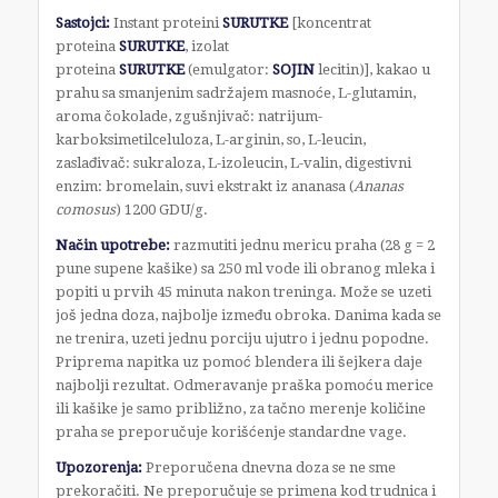
Sastojci:
Instant proteini
SURUTKE
[koncentrat
proteina
SURUTKE
, izolat
proteina
SURUTKE
(emulgator:
SOJIN
lecitin)], kakao u
prahu sa smanjenim sadržajem masnoće, L-glutamin,
aroma čokolade, zgušnjivač: natrijum-
karboksimetilceluloza, L-arginin, so, L-leucin,
zaslađivač: sukraloza, L-izoleucin, L-valin, digestivni
enzim: bromelain, suvi ekstrakt iz ananasa (
Ananas
comosus
) 1200 GDU/g.
Način upotrebe:
razmutiti jednu mericu praha (28 g = 2
pune supene kašike) sa 250 ml vode ili obranog mleka i
popiti u prvih 45 minuta nakon treninga. Može se uzeti
još jedna doza, najbolje između obroka. Danima kada se
ne trenira, uzeti jednu porciju ujutro i jednu popodne.
Priprema napitka uz pomoć blendera ili šejkera daje
najbolji rezultat. Odmeravanje praška pomoću merice
ili kašike je samo približno, za tačno merenje količine
praha se preporučuje korišćenje standardne vage.
Upozorenja:
Preporučena dnevna doza se ne sme
prekoračiti. Ne preporučuje se primena kod trudnica i