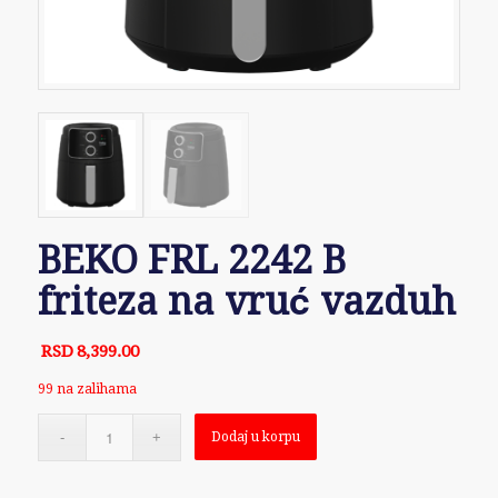
BEKO FRL 2242 B
friteza na vruć vazduh
RSD
8,399.00
99 na zalihama
Dodaj u korpu