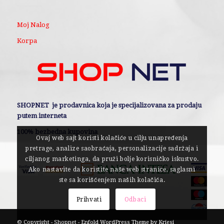
Moj Nalog
Korpa
SHOPNET je prodavnica koja je specijalizovana za prodaju
putem interneta
100% bezbedna kupovina
Ovaj web sajt koristi kolačiće u cilju unapređenja
pretrage, analize saobraćaja, personalizacije sadržaja i
ciljanog marketinga, da pruži bolje korisničko iskustvo.
Ako nastavite da koristite naše web stranice, saglasni
ste sa korišćenjem naših kolačića.
Prihvati
Odbaci
© Copyright - Shopnet -
Enfold WordPress Theme by Kriesi