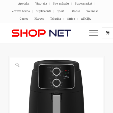
Apoteka
Vinoteka
Sve za kuću
Supermarket
Zdrava hrana
Suplementi
Sport
Fitness
Wellness
Games
Horeca
Tehnika
Office
AKCIJA