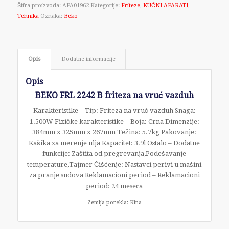
Šifra proizvoda:
APA01962
Kategorije:
Friteze
,
KUĆNI APARATI
,
Tehnika
Oznaka:
Beko
Opis
Dodatne informacije
Opis
BEKO FRL 2242 B friteza na vruć vazduh
Karakteristike – Tip: Friteza na vruć vazduh Snaga:
1.500W Fizičke karakteristike – Boja: Crna Dimenzije:
384mm x 325mm x 267mm Težina: 5.7kg Pakovanje:
Kašika za merenje ulja Kapacitet: 3.9l Ostalo – Dodatne
funkcije: Zaštita od pregrevanja,Podešavanje
temperature,Tajmer Čišćenje: Nastavci perivi u mašini
za pranje sudova Reklamacioni period – Reklamacioni
period: 24 meseca
Zemlja porekla: Kina