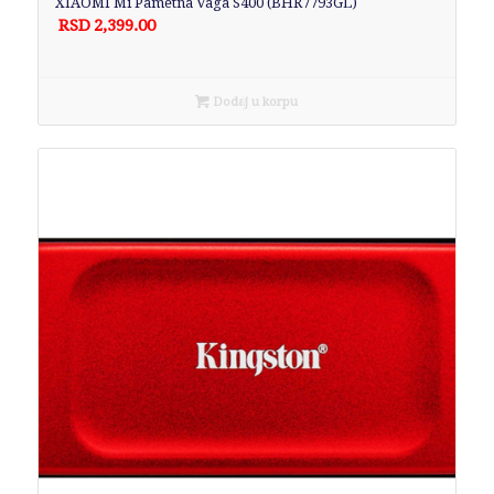
XIAOMI Mi Pametna Vaga S400 (BHR7793GL)
RSD
2,399.00
Dodaj u korpu