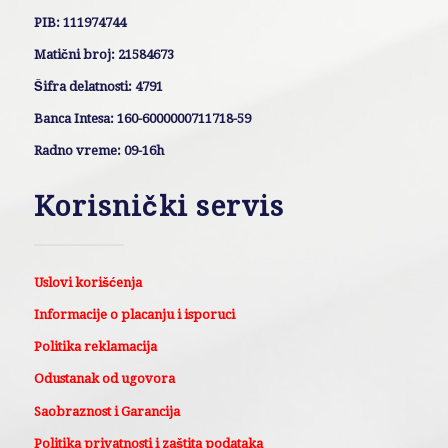
PIB: 111974744
Matični broj: 21584673
Šifra delatnosti: 4791
Banca Intesa: 160-6000000711718-59
Radno vreme: 09-16h
Korisnički servis
Uslovi korišćenja
Informacije o placanju i isporuci
Politika reklamacija
Odustanak od ugovora
Saobraznost i Garancija
Politika privatnosti i zaštita podataka