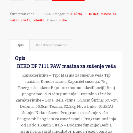
Šifra proizvoda:
ELE01502
Kategorije:
KUĆNA TEHNIKA
,
Mašine za
sušenje veša
,
Tehnika
Oznaka:
Beko
Opis
Dodatne informacije
Opis
BEKO DF 7111 PAW mašina za sušenje veša
Karakteristike – Tip: Mašina za sušenje veša Tip
mašine: Kondezaciona Kapacitet sušenja: 7kg
Energetska klasa: B (po prethodnoj klasifikaciji) Broj
programa: 15 Način punjenja: Frontalno Fizičke
karakteristike – Boja: Bela Visina: 84.6cm Širina: 59.7cm
Dubina: 56.8cm Težina: 32.5kg Nivo buke: 65dB(A)
Stanje: Nekorišćeno Programi za sušenje veša –
Programi: Program za osvežavanje,Programi sušenja
od 10 do 160min Ostalo – Dodatne funkcije: Dečija
sigurnosna zaštita,Indikator punog rezervoara za