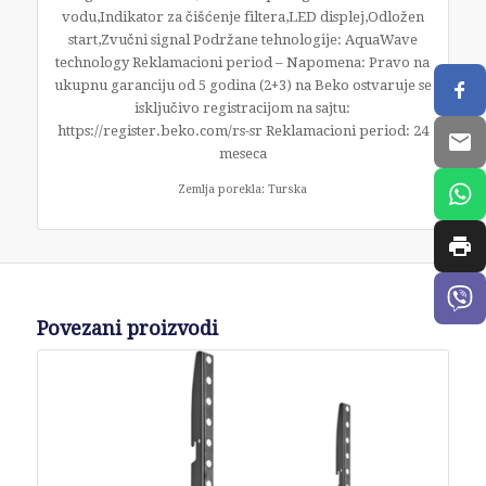
vodu,Indikator za čišćenje filtera,LED displej,Odložen
start,Zvučni signal Podržane tehnologije: AquaWave
technology Reklamacioni period – Napomena: Pravo na
ukupnu garanciju od 5 godina (2+3) na Beko ostvaruje se
isključivo registracijom na sajtu:
https://register.beko.com/rs-sr Reklamacioni period: 24
meseca
Zemlja porekla: Turska
Povezani proizvodi