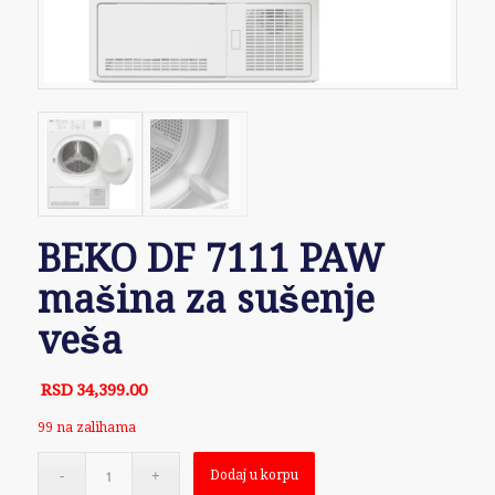
BEKO DF 7111 PAW
mašina za sušenje
veša
RSD
34,399.00
99 na zalihama
Dodaj u korpu