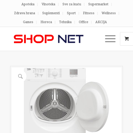
Apoteka
Vinoteka
Sve za kuću
Supermarket
Zdrava hrana
Suplementi
Sport
Fitness
Wellness
Games
Horeca
Tehnika
Office
AKCIJA