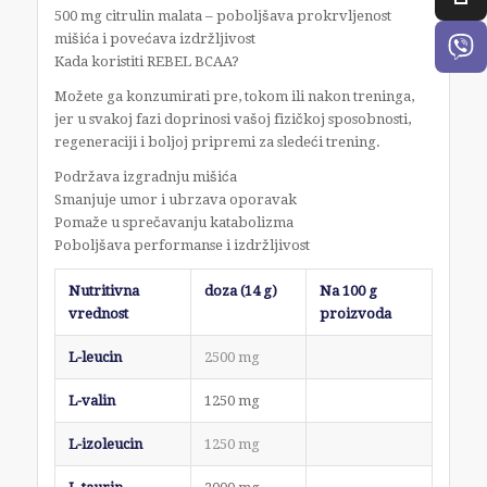
500 mg citrulin malata – poboljšava prokrvljenost
mišića i povećava izdržljivost
Kada koristiti REBEL BCAA?
Možete ga konzumirati pre, tokom ili nakon treninga,
jer u svakoj fazi doprinosi vašoj fizičkoj sposobnosti,
regeneraciji i boljoj pripremi za sledeći trening.
Podržava izgradnju mišića
Smanjuje umor i ubrzava oporavak
Pomaže u sprečavanju katabolizma
Poboljšava performanse i izdržljivost
Nutritivna
doza (14 g)
Na 100 g
vrednost
proizvoda
L-leucin
2500 mg
L-valin
1250 mg
L-izoleucin
1250 mg