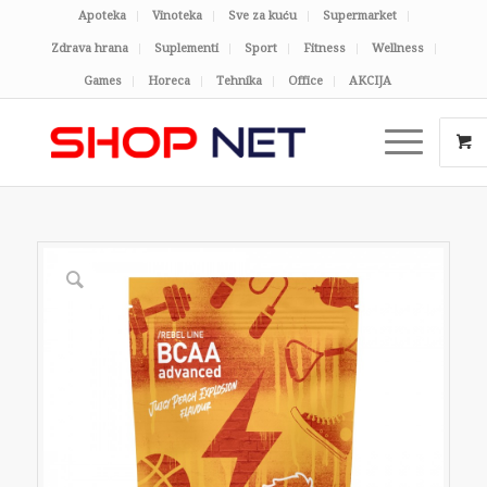
Apoteka
Vinoteka
Sve za kuću
Supermarket
Zdrava hrana
Suplementi
Sport
Fitness
Wellness
Games
Horeca
Tehnika
Office
AKCIJA