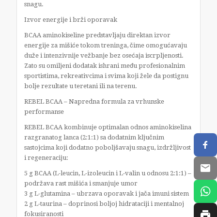
snagu.
Izvor energije i brži oporavak
BCAA aminokiseline predstavljaju direktan izvor
energije za mišiće tokom treninga, čime omogućavaju
duže i intenzivnije vežbanje bez osećaja iscrpljenosti.
Zato su omiljeni dodatak ishrani među profesionalnim
sportistima, rekreativcima i svima koji žele da postignu
bolje rezultate u teretani ili na terenu.
REBEL BCAA – Napredna formula za vrhunske
performanse
REBEL BCAA kombinuje optimalan odnos aminokiselina
razgranatog lanca (2:1:1) sa dodatnim ključnim
sastojcima koji dodatno poboljšavaju snagu, izdržljivost
i regeneraciju:
5 g BCAA (L-leucin, L-izoleucin i L-valin u odnosu 2:1:1) –
podržava rast mišića i smanjuje umor
3 g L-glutamina – ubrzava oporavak i jača imuni sistem
2 g L-taurina – doprinosi boljoj hidrataciji i mentalnoj
fokusiranosti