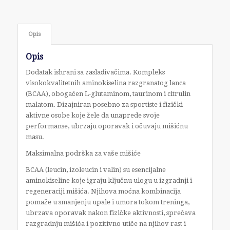
Opis
Opis
Dodatak ishrani sa zaslađivačima. Kompleks
visokokvalitetnih aminokiselina razgranatog lanca
(BCAA), obogaćen L-glutaminom, taurinom i citrulin
malatom. Dizajniran posebno za sportiste i fizički
aktivne osobe koje žele da unaprede svoje
performanse, ubrzaju oporavak i očuvaju mišićnu
masu.
Maksimalna podrška za vaše mišiće
BCAA (leucin, izoleucin i valin) su esencijalne
aminokiseline koje igraju ključnu ulogu u izgradnji i
regeneraciji mišića. Njihova moćna kombinacija
pomaže u smanjenju upale i umora tokom treninga,
ubrzava oporavak nakon fizičke aktivnosti, sprečava
razgradnju mišića i pozitivno utiče na njihov rast i