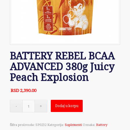
BATTERY REBEL BCAA
ADVANCED 380g Juicy
Peach Explosion
RSD
2,390.00
Dodaj u korpu
Šifra proizvoda:
SP0232
Kategorija:
Suplementi
Oznaka:
Battery