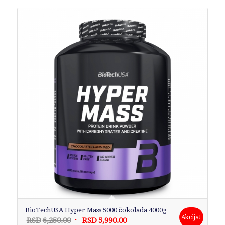
BioTechUSA Hyper Mass 5000 čokolada 4000g
Akcija!
Originalna
Trenutna
RSD
6,250.00
RSD
5,990.00