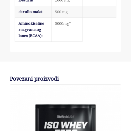
L-taurin
2000 mg
citrulin malat
500 mg
Aminokiseline
5000mg*
razgranatog
lanca (BCAA):
Povezani proizvodi