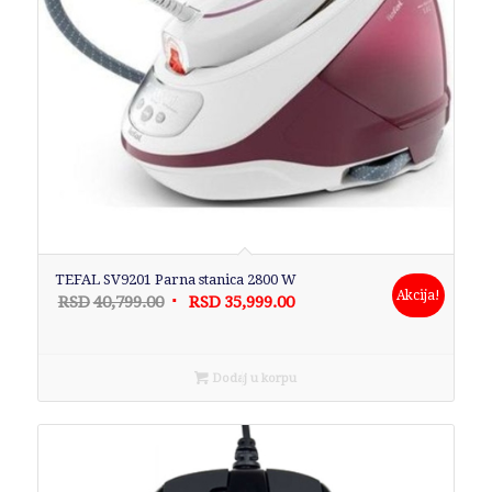
TEFAL SV9201 Parna stanica 2800 W
Akcija!
Originalna
Trenutna
RSD
40,799.00
RSD
35,999.00
cena
cena
je
je:
bila:
RSD35,999.00.
Dodaj u korpu
RSD40,799.00.