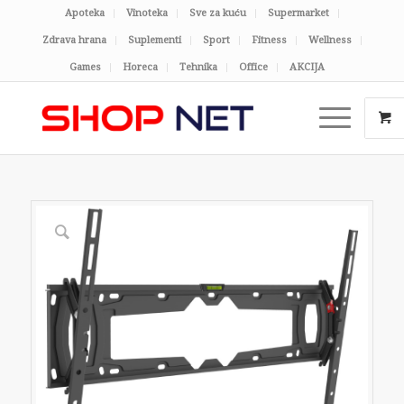
Apoteka
Vinoteka
Sve za kuću
Supermarket
Zdrava hrana
Suplementi
Sport
Fitness
Wellness
Games
Horeca
Tehnika
Office
AKCIJA