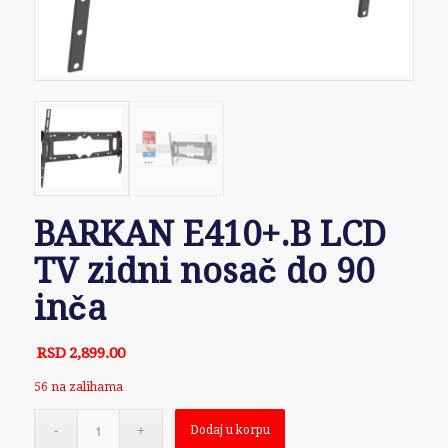
BARKAN E410+.B LCD
TV zidni nosač do 90
inča
RSD
2,899.00
56 na zalihama
Dodaj u korpu