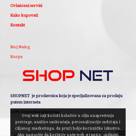
Ovlašćeni servisi
Kako kupovati
Kontakt
Moj Nalog
Korpa
SHOPNET je prodavnica koja je specijalizovana za prodaju
putem interneta
100% bezbedna kupovina
Ovaj web sajt koristi kolačiće u cilju unapređenja
pretrage, analize saobraćaja, personalizacije sadržaja i
ciljanog marketinga, da pruži bolje korisničko iskustvo.
Ako nastavite da koristite naše web stranice, saglasni