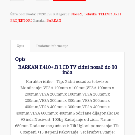
Šifra proizvoda:
TVZ01356
Kategorije:
Nosači
,
Tehnika
,
TELEVIZORI I
PROJEKTORI
Oznaka:
BARKAN
Opis
Dodatne informacije
Opis
BARKAN E410+.B LCD TV zidni nosač do 90
inča
Karakteristike – Tip: Zidni nosač za televizor
Montiranje: VESA 100mm x 100mm,VESA 100mm x
200mm,VESA 200mm x 100mm,VESA 200mm x
200mm,VESA 300mm x 300mm,VESA 300mm x
400mm,VESA 400mm x 300mm,VESA 400mm x
400mm,VESA 600mm x 400mm Podržane dijagonale: Do
90 inča Nosivost: 100kg Rastojanje od zida: 71mm –
680mm Dodatne mogućnosti: Tilt Uglovi pomeranja: Tilt
0 stepeni +15 stepeni Pakovanje: Set šrafova Stanje: