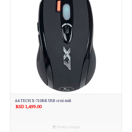
A4 TECH X-710BK USB crni miš
RSD
1,499.00
Dodaj u korpu