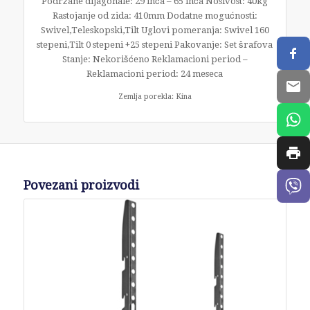
Podržane dijagonale: 29 inča – 65 inča Nosivost: 40kg
Rastojanje od zida: 410mm Dodatne mogućnosti:
Swivel,Teleskopski,Tilt Uglovi pomeranja: Swivel 160
stepeni,Tilt 0 stepeni +25 stepeni Pakovanje: Set šrafova
Stanje: Nekorišćeno Reklamacioni period –
Reklamacioni period: 24 meseca
Zemlja porekla: Kina
Povezani proizvodi