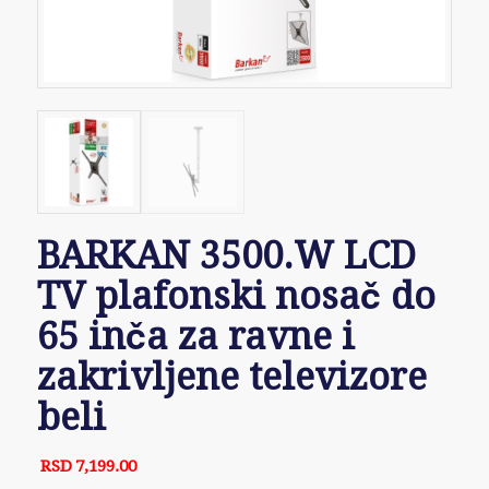
BARKAN 3500.W LCD
TV plafonski nosač do
65 inča za ravne i
zakrivljene televizore
beli
RSD
7,199.00