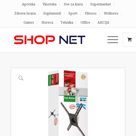
Apoteka
Vinoteka
Sve za kuću
Supermarket
Zdrava hrana
Suplementi
Sport
Fitness
Wellness
Games
Horeca
Tehnika
Office
AKCIJA