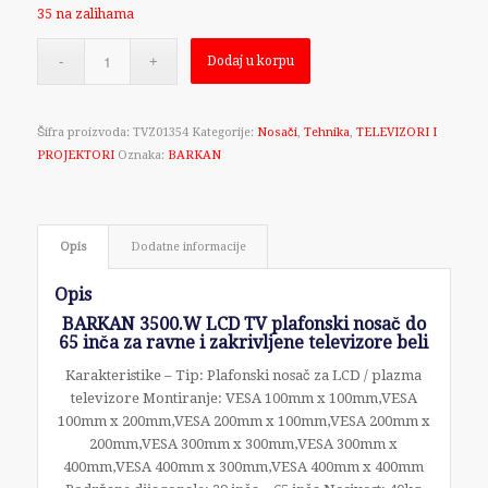
35 na zalihama
Dodaj u korpu
Šifra proizvoda:
TVZ01354
Kategorije:
Nosači
,
Tehnika
,
TELEVIZORI I
PROJEKTORI
Oznaka:
BARKAN
Opis
Dodatne informacije
Opis
BARKAN 3500.W LCD TV plafonski nosač do
65 inča za ravne i zakrivljene televizore beli
Karakteristike – Tip: Plafonski nosač za LCD / plazma
televizore Montiranje: VESA 100mm x 100mm,VESA
100mm x 200mm,VESA 200mm x 100mm,VESA 200mm x
200mm,VESA 300mm x 300mm,VESA 300mm x
400mm,VESA 400mm x 300mm,VESA 400mm x 400mm