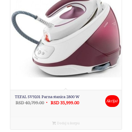
TEFAL SV9201 Parna stanica 2800 W
Akcija!
Originalna
Trenutna
RSD
40,799.00
RSD
35,999.00
cena
cena
je
je:
bila:
RSD35,999.00.
Dodaj u korpu
RSD40,799.00.