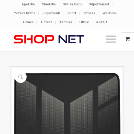
Apoteka
Vinoteka
Sve za kuću
Supermarket
Zdrava hrana
Suplementi
Sport
Fitness
Wellness
Games
Horeca
Tehnika
Office
AKCIJA