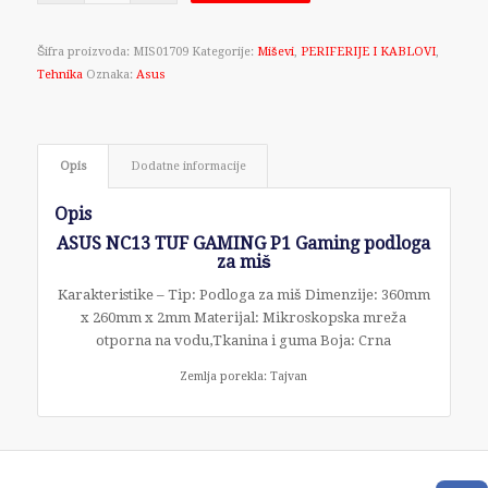
Šifra proizvoda:
MIS01709
Kategorije:
Miševi
,
PERIFERIJE I KABLOVI
,
Tehnika
Oznaka:
Asus
Opis
Dodatne informacije
Opis
ASUS NC13 TUF GAMING P1 Gaming podloga
za miš
Karakteristike – Tip: Podloga za miš Dimenzije: 360mm
x 260mm x 2mm Materijal: Mikroskopska mreža
otporna na vodu,Tkanina i guma Boja: Crna
Zemlja porekla: Tajvan