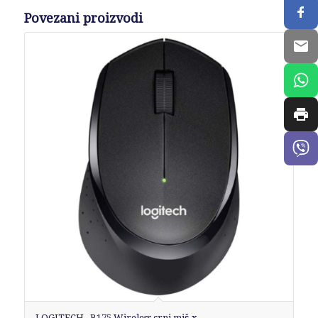
Povezani proizvodi
LOGITECH_ B175 Wireless crni miš x