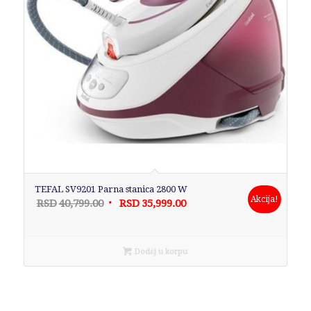
TEFAL SV9201 Parna stanica 2800 W
Akcija!
Originalna
Trenutna
RSD
40,799.00
RSD
35,999.00
cena
cena
je
je:
bila:
RSD35,999.00.
Dodaj u korpu
RSD40,799.00.