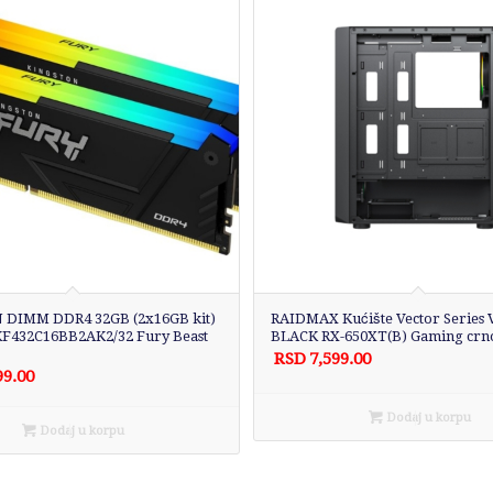
DIMM DDR4 32GB (2x16GB kit)
RAIDMAX Kućište Vector Series 
KF432C16BB2AK2/32 Fury Beast
BLACK RX-650XT(B) Gaming crn
RSD
7,599.00
99.00
Dodaj u korpu
Dodaj u korpu