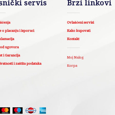
snički servis
Brzi linkovi
išćenja
Ovlašćeni servisi
 o placanju i isporuci
Kako kupovati
klamacija
Kontakt
 od ugovora
t i Garancija
Moj Nalog
ivatnosti i zaštita podataka
Korpa