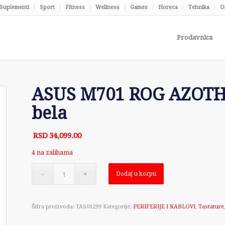
Suplementi
Sport
Fitness
Wellness
Games
Horeca
Tehnika
O
Prodavnica
ASUS M701 ROG AZOTH 
bela
RSD
34,099.00
4 na zalihama
Dodaj u korpu
Šifra proizvoda:
TAS01299
Kategorije:
PERIFERIJE I KABLOVI
,
Tastature