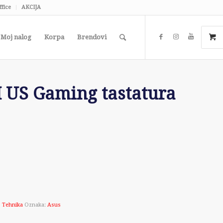
ffice
AKCIJA
Moj nalog
Korpa
Brendovi
US Gaming tastatura
,
Tehnika
Oznaka:
Asus