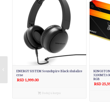
ASUS TUF GAMING H3
Bežične gaming
ENERGY SISTEM Soundspire Black slušalice
KINGSTON 
slušalice sa
crne
3200MT/s 
mikrofonom
RGB
RSD
1,999.00
RSD
25,5
Dodaj u korpu