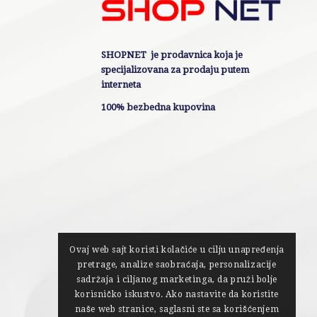
SHOPNET je prodavnica koja je
specijalizovana za prodaju putem
interneta
100% bezbedna kupovina
Ovaj web sajt koristi kolačiće u cilju unapređenja
pretrage, analize saobraćaja, personalizacije
sadržaja i ciljanog marketinga, da pruži bolje
korisničko iskustvo. Ako nastavite da koristite
naše web stranice, saglasni ste sa korišćenjem