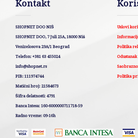
Kontakt
Kori
SHOPNET DOO NIŠ
Uslovi kor
SHOPNET DOO, 7 Juli 25A, 18000 Niš
Informacije
Venizelosova 29A/1 Beograd
Politika re
Telefon: +381 63 455024
Odustanak
info@shopnet.rs
Saobraznos
PIB: 111974744
Politika pr
Matični broj: 21584673
Šifra delatnosti: 4791
Banca Intesa: 160-6000000711718-59
Radno vreme: 09-16h