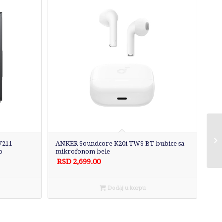
V211
ANKER Soundcore K20i TWS BT bubice sa
o
mikrofonom bele
RSD
2,699.00
Dodaj u korpu