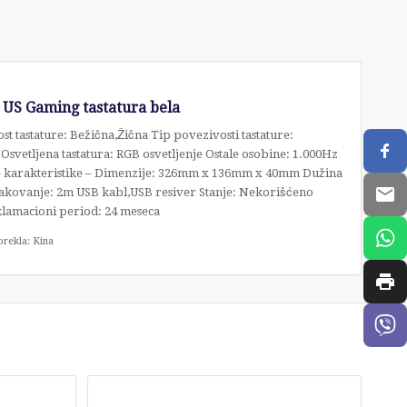
S Gaming tastatura bela
st tastature: Bežična,Žična Tip povezivosti tastature:
Osvetljena tastatura: RGB osvetljenje Ostale osobine: 1.000Hz
e karakteristike – Dimenzije: 326mm x 136mm x 40mm Dužina
 Pakovanje: 2m USB kabl,USB resiver Stanje: Nekorišćeno
lamacioni period: 24 meseca
orekla: Kina