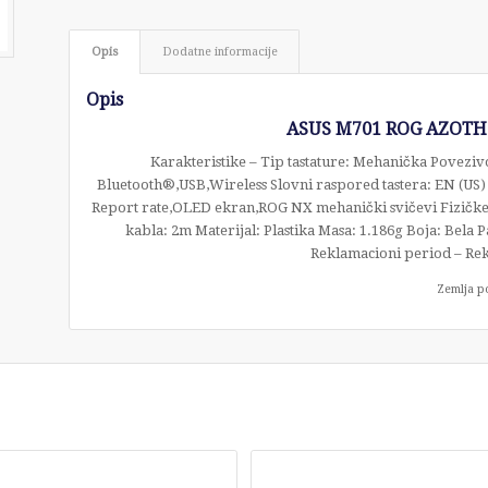
Opis
Dodatne informacije
Opis
ASUS M701 ROG AZOTH U
Karakteristike – Tip tastature: Mehanička Povezivo
Bluetooth®,USB,Wireless Slovni raspored tastera: EN (US) 
Report rate,OLED ekran,ROG NX mehanički svičevi Fizičk
kabla: 2m Materijal: Plastika Masa: 1.186g Boja: Bela
Reklamacioni period – Rek
Zemlja p