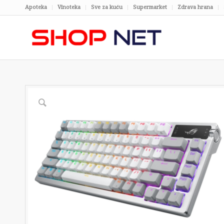
Apoteka
Vinoteka
Sve za kuću
Supermarket
Zdrava hrana