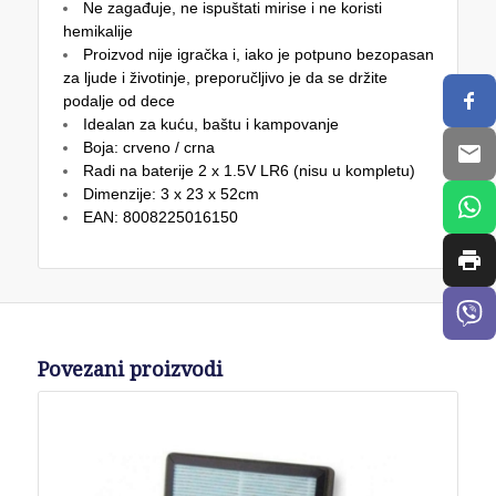
Ne zagađuje, ne ispuštati mirise i ne koristi
hemikalije
Proizvod nije igračka i, iako je potpuno bezopasan
za ljude i životinje, preporučljivo je da se držite
podalje od dece
Idealan za kuću, baštu i kampovanje
Boja: crveno / crna
Radi na baterije 2 x 1.5V LR6 (nisu u kompletu)
Dimenzije: 3 x 23 x 52cm
EAN: 8008225016150
Povezani proizvodi