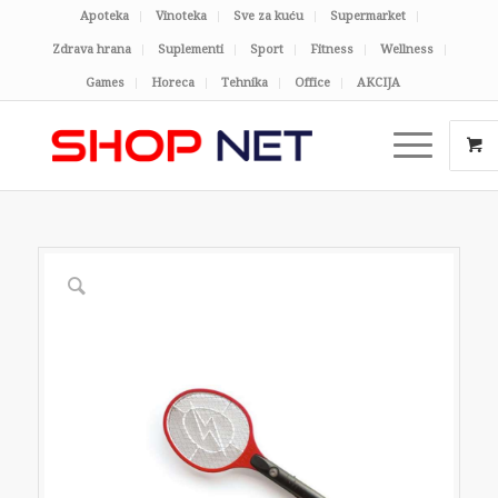
Apoteka
Vinoteka
Sve za kuću
Supermarket
Zdrava hrana
Suplementi
Sport
Fitness
Wellness
Games
Horeca
Tehnika
Office
AKCIJA