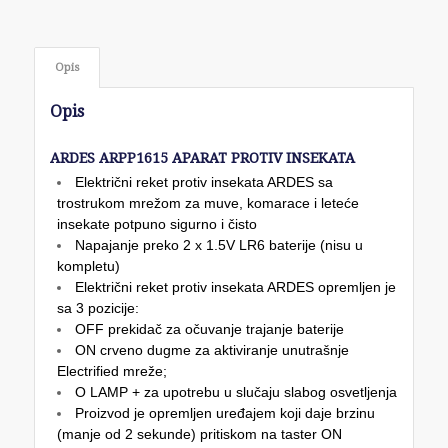
Opis
Opis
ARDES ARPP1615 APARAT PROTIV INSEKATA
Električni reket protiv insekata ARDES sa
trostrukom mrežom za muve, komarace i leteće
insekate potpuno sigurno i čisto
Napajanje preko 2 x 1.5V LR6 baterije (nisu u
kompletu)
Električni reket protiv insekata ARDES opremljen je
sa 3 pozicije:
OFF prekidač za očuvanje trajanje baterije
ON crveno dugme za aktiviranje unutrašnje
Electrified mreže;
O LAMP + za upotrebu u slučaju slabog osvetljenja
Proizvod je opremljen uređajem koji daje brzinu
(manje od 2 sekunde) pritiskom na taster ON