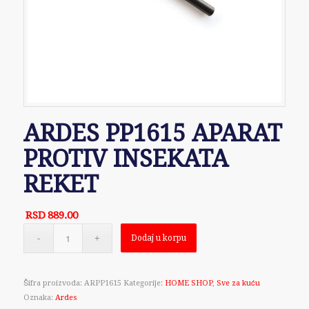
ARDES PP1615 APARAT
PROTIV INSEKATA
REKET
RSD
889.00
Dodaj u korpu
Šifra proizvoda:
ARPP1615
Kategorije:
HOME SHOP
,
Sve za kuću
Oznaka:
Ardes