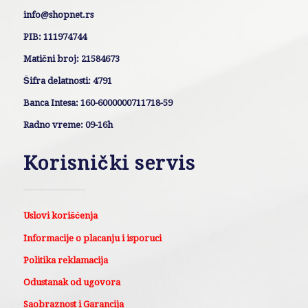
info@shopnet.rs
PIB: 111974744
Matični broj: 21584673
Šifra delatnosti: 4791
Banca Intesa: 160-6000000711718-59
Radno vreme: 09-16h
Korisnički servis
Uslovi korišćenja
Informacije o placanju i isporuci
Politika reklamacija
Odustanak od ugovora
Saobraznost i Garancija