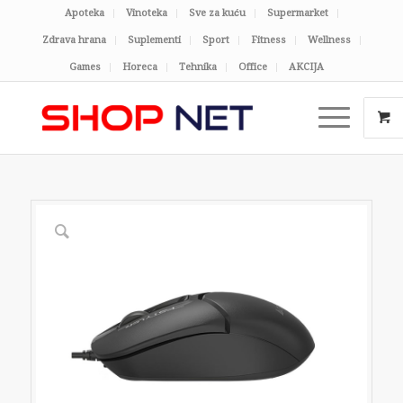
Apoteka
Vinoteka
Sve za kuću
Supermarket
Zdrava hrana
Suplementi
Sport
Fitness
Wellness
Games
Horeca
Tehnika
Office
AKCIJA