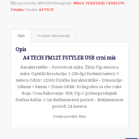
Šifra proizvoda:
MIS02034
Kategorije:
Miševi
,
PERIFERIJE I KABLOVI
,
Tehnika
Oznaka:
A4 TECH
Opis
Dodatne informacije
Opis
A4 TECH FM12T FSTYLER USB crni miš
Karakteristike – Povezivost miša: Žični Tip senzora
miša: Optički Rezolucija: 1.200 dpi Dodatni tasteri: 3
tastera Odziv: 125Hz Fizičke karakteristike – Dimenzije:
108mm × 64mm × 35mm Oblik: Prilagođen za obe ruke
Boja: Crna Pakovanje: USB Tip-C primopredajnik
Dužina kabla: 1.5m Reklamacioni period – Reklamacioni
period: 24 meseca
Zemlja porekla: Kina