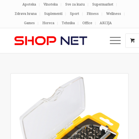
Apoteka
Vinoteka
Sve za kuću
Supermarket
Zdrava hrana
Suplementi
Sport
Fitness
Wellness
Games
Horeca
Tehnika
Office
AKCIJA