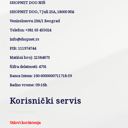
SHOPNET DOO NIŠ
SHOPNET DOO, 7 Juli 25A, 18000 Niš
Venizelosova 29A/1 Beograd
Telefon: +381 63 455024
info@shopnet.rs
PIB: 111974744
Matični broj: 21584673
Šifra delatnosti: 4791
Banca Intesa: 160-6000000711718-59
Radno vreme: 09-16h
Korisnički servis
Uslovi korišćenja