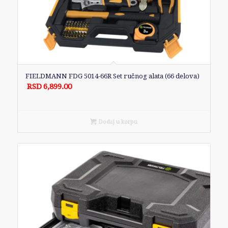
FIELDMANN FDG 5014-66R Set ručnog alata (66 delova)
RSD
6,899.00
Dodaj u korpu