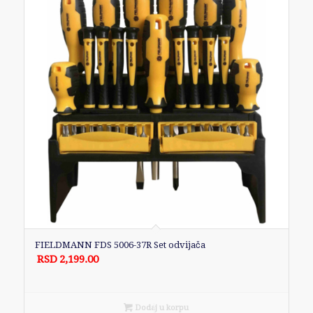
FIELDMANN FDS 5006-37R Set odvijača
RSD
2,199.00
Dodaj u korpu