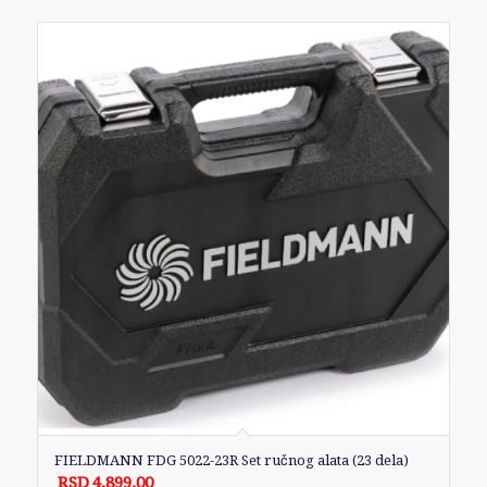
FIELDMANN FDG 5022-23R Set ručnog alata (23 dela)
RSD
4,899.00