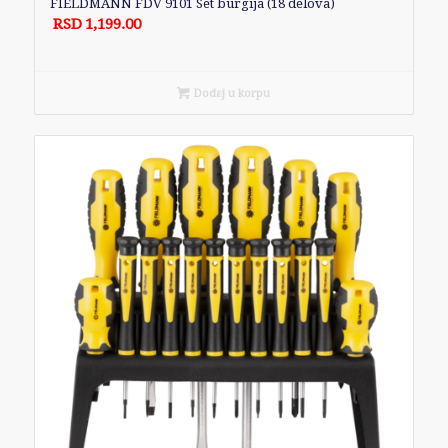
FIELDMANN FDV 9101 Set burgija (18 delova)
RSD
1,199.00
Dodaj u korpu