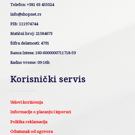
Telefon: +381 63 455024
info@shopnet.rs
PIB: 111974744
Matični broj: 21584673
Šifra delatnosti: 4791
Banca Intesa: 160-6000000711718-59
Radno vreme: 09-16h
Korisnički servis
Uslovi korišćenja
Informacije o placanju i isporuci
Politika reklamacija
Odustanak od ugovora