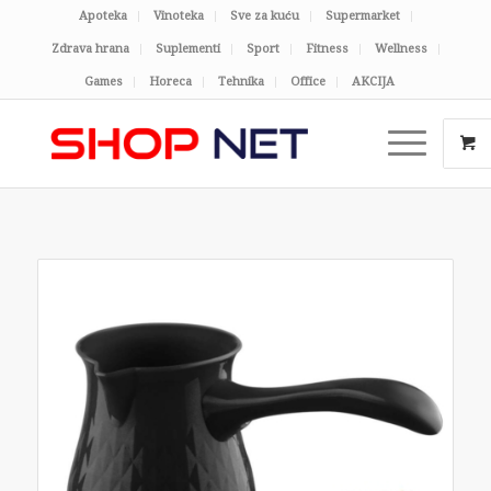
Apoteka
Vinoteka
Sve za kuću
Supermarket
Zdrava hrana
Suplementi
Sport
Fitness
Wellness
Games
Horeca
Tehnika
Office
AKCIJA