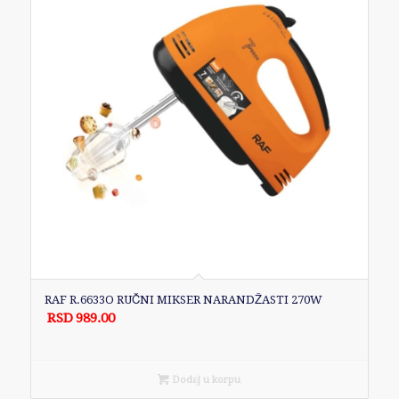
RAF R.6633O RUČNI MIKSER NARANDŽASTI 270W
RSD
989.00
Dodaj u korpu