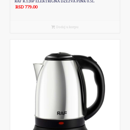
RAF R.126P ELEKTRIČNA DŽEZVA PINK 0.5L
RSD
779.00
Dodaj u korpu