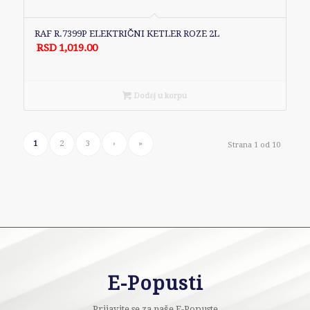
RAF R.7399P ELEKTRIČNI KETLER ROZE 2L
RSD
1,019.00
Dodaj u korpu
1
2
3
›
»
Strana 1 od 10
E-Popusti
Prijavite se za naše E-Popuste