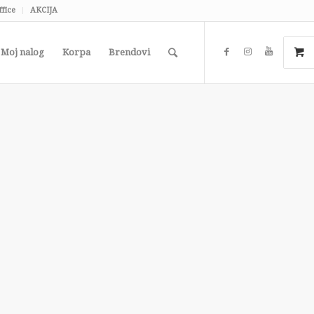
ffice
AKCIJA
Moj nalog
Korpa
Brendovi