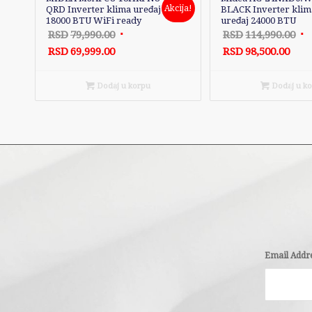
Akcija!
QRD Inverter klima uređaj
BLACK Inverter klim
18000 BTU WiFi ready
uređaj 24000 BTU
Originalna
Or
RSD
79,990.00
RSD
114,990.00
Trenutna
cena
Tre
ce
RSD
69,999.00
RSD
98,500.00
cena
je
cen
je
je:
bila:
je:
bil
Dodaj u korpu
Dodaj u k
RSD69,999.00.
RSD79,990.00.
RSD9
RS
Email Addr