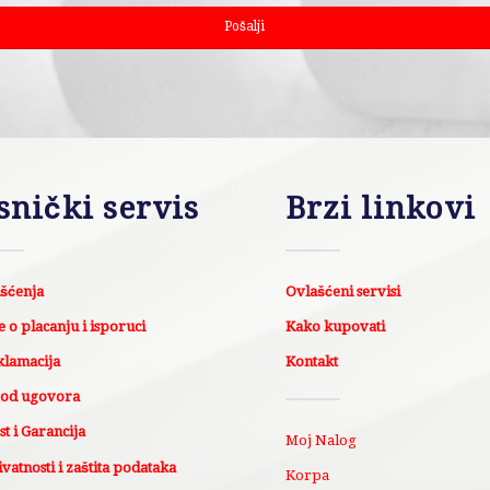
snički servis
Brzi linkovi
išćenja
Ovlašćeni servisi
 o placanju i isporuci
Kako kupovati
klamacija
Kontakt
 od ugovora
t i Garancija
Moj Nalog
ivatnosti i zaštita podataka
Korpa