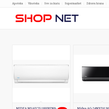
Apoteka
Vinoteka
Sve za kuću
Supermarket
Zdrava hrana
MIDEA MSAFCU-18HRFN8-
Midea AG-24NXD0.W