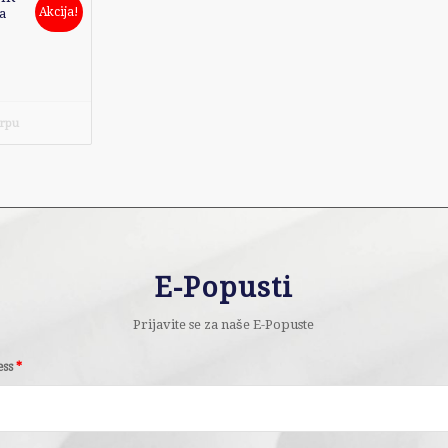
Akcija!
a
iginalna
nutna
na
a
a:
orpu
8,500.00.
D114,990.00.
E-Popusti
Prijavite se za naše E-Popuste
ess
*