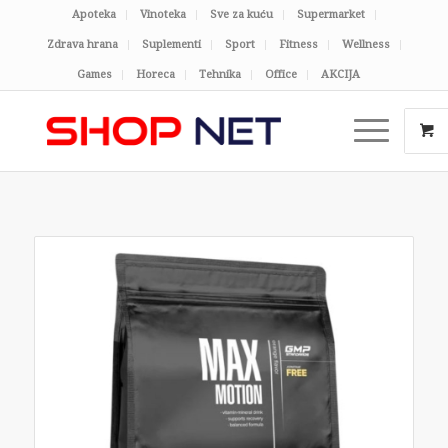
Apoteka
Vinoteka
Sve za kuću
Supermarket
Zdrava hrana
Suplementi
Sport
Fitness
Wellness
Games
Horeca
Tehnika
Office
AKCIJA