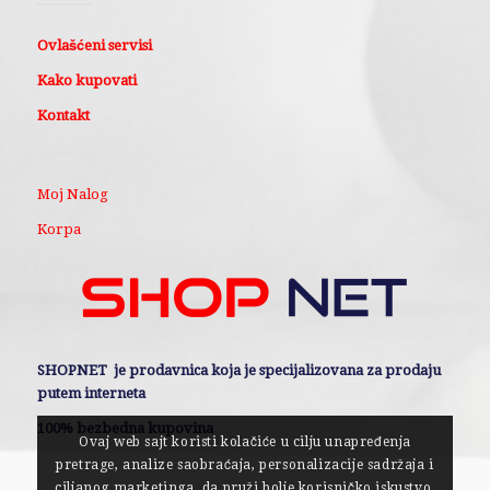
Ovlašćeni servisi
Kako kupovati
Kontakt
Moj Nalog
Korpa
SHOPNET je prodavnica koja je specijalizovana za prodaju
putem interneta
100% bezbedna kupovina
Ovaj web sajt koristi kolačiće u cilju unapređenja
pretrage, analize saobraćaja, personalizacije sadržaja i
ciljanog marketinga, da pruži bolje korisničko iskustvo.