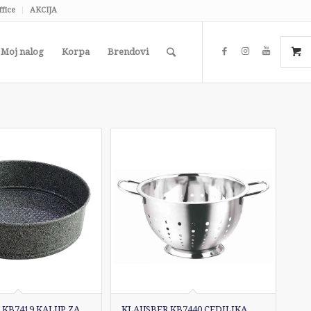
ffice
AKCIJA
Moj nalog
Korpa
Brendovi
 KB7419 KALUP ZA
KLAUSBER KB7440 CEDILJKA