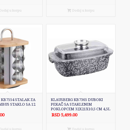
odaj u korpu
Dodaj u korpu
KB7554 STALAK ZA
KLAUSBERG KB7365 DUBOKI
BUS STAKLO SA 12
PEKAČ SA STAKLENIM
POKLOPCEM 32X21X10,5 CM 4,5L
.00
RSD
5,499.00
odaj u korpu
Dodaj u korpu