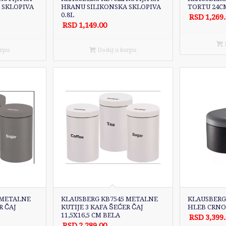
 SKLOPIVA
HRANU SILIKONSKA SKLOPIVA
TORTU 24C
0.8L
RSD
1,269
RSD
1,149.00
D
orpu
Dodaj u korpu
 METALNE
KLAUSBERG KB7545 METALNE
KLAUSBERG 
R ČAJ
KUTIJE 3 KAFA ŠEĆER ČAJ
HLEB CRNO
11,5X16,5 CM BELA
RSD
3,399
RSD
2,289.00