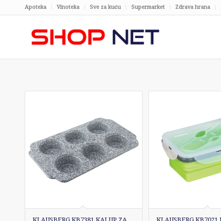
Apoteka
Vinoteka
Sve za kuću
Supermarket
Zdrava hrana
KLAUSBERG KB7381 KALUP ZA
KLAUSBERG KB7021 