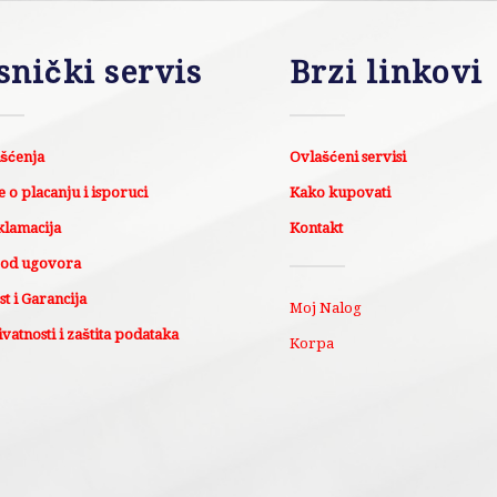
snički servis
Brzi linkovi
išćenja
Ovlašćeni servisi
 o placanju i isporuci
Kako kupovati
klamacija
Kontakt
 od ugovora
t i Garancija
Moj Nalog
ivatnosti i zaštita podataka
Korpa