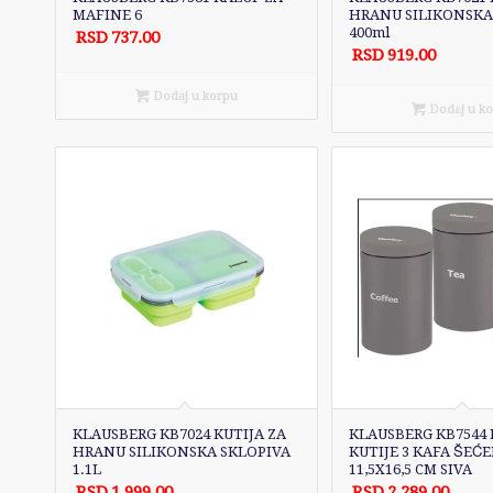
MAFINE 6
HRANU SILIKONSKA
400ml
RSD
737.00
RSD
919.00
Dodaj u korpu
Dodaj u k
KLAUSBERG KB7024 KUTIJA ZA
KLAUSBERG KB7544
HRANU SILIKONSKA SKLOPIVA
KUTIJE 3 KAFA ŠEĆE
1.1L
11,5X16,5 CM SIVA
RSD
1,999.00
RSD
2,289.00