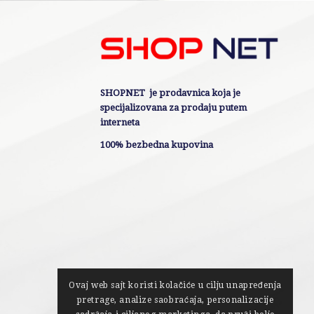
SHOPNET je prodavnica koja je
specijalizovana za prodaju putem
interneta
100% bezbedna kupovina
Ovaj web sajt koristi kolačiće u cilju unapređenja
pretrage, analize saobraćaja, personalizacije