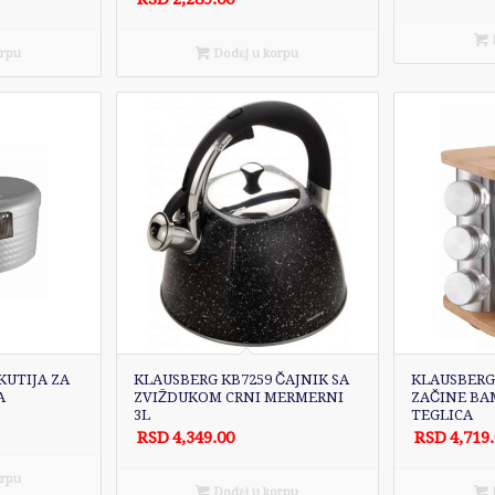
D
orpu
Dodaj u korpu
KUTIJA ZA
KLAUSBERG KB7259 ČAJNIK SA
KLAUSBERG 
A
ZVIŽDUKOM CRNI MERMERNI
ZAČINE BAM
3L
TEGLICA
RSD
4,349.00
RSD
4,719
orpu
Dodaj u korpu
D