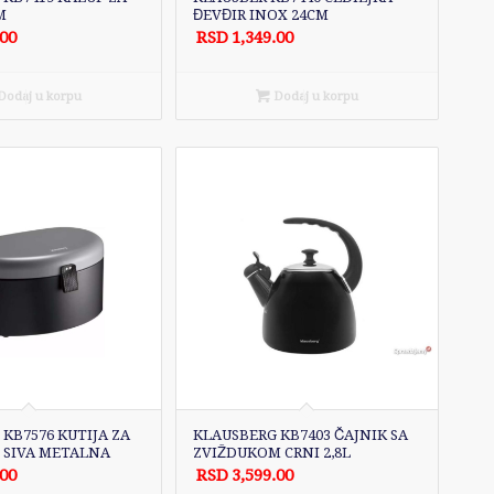
M
ĐEVĐIR INOX 24CM
.00
RSD
1,349.00
odaj u korpu
Dodaj u korpu
KB7576 KUTIJA ZA
KLAUSBERG KB7403 ČAJNIK SA
 SIVA METALNA
ZVIŽDUKOM CRNI 2,8L
.00
RSD
3,599.00