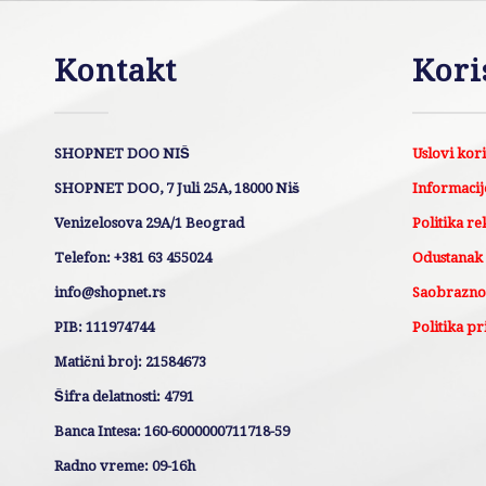
Kontakt
Kori
SHOPNET DOO NIŠ
Uslovi kor
SHOPNET DOO, 7 Juli 25A, 18000 Niš
Informacije
Venizelosova 29A/1 Beograd
Politika re
Telefon: +381 63 455024
Odustanak
info@shopnet.rs
Saobraznos
PIB: 111974744
Politika pr
Matični broj: 21584673
Šifra delatnosti: 4791
Banca Intesa: 160-6000000711718-59
Radno vreme: 09-16h