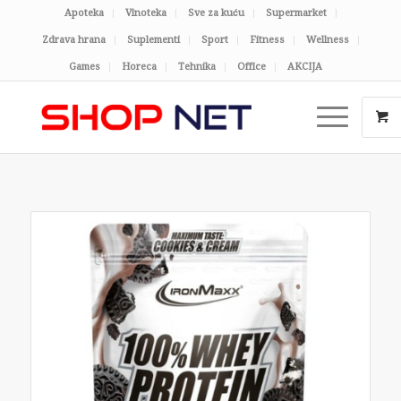
Apoteka
Vinoteka
Sve za kuću
Supermarket
Zdrava hrana
Suplementi
Sport
Fitness
Wellness
Games
Horeca
Tehnika
Office
AKCIJA