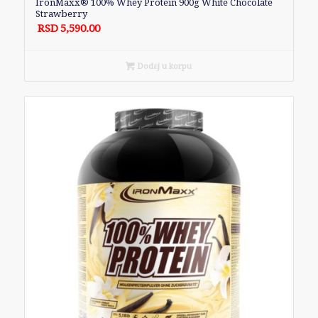
IronMaxx® 100% Whey Protein 900g White Chocolate
Strawberry
RSD
5,590.00
Dodaj u korpu