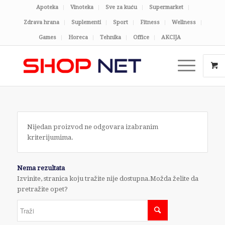
Apoteka
Vinoteka
Sve za kuću
Supermarket
Zdrava hrana
Suplementi
Sport
Fitness
Wellness
Games
Horeca
Tehnika
Office
AKCIJA
Nijedan proizvod ne odgovara izabranim
kriterijumima.
Nema rezultata
Izvinite, stranica koju tražite nije dostupna.Možda želite da
pretražite opet?