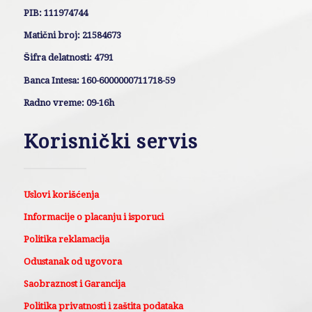
PIB: 111974744
Matični broj: 21584673
Šifra delatnosti: 4791
Banca Intesa: 160-6000000711718-59
Radno vreme: 09-16h
Korisnički servis
Uslovi korišćenja
Informacije o placanju i isporuci
Politika reklamacija
Odustanak od ugovora
Saobraznost i Garancija
Politika privatnosti i zaštita podataka