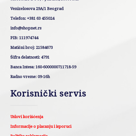
Venizelosova 29A/1 Beograd
Telefon: +381 63 455024
info@shopnet.rs
PIB: 111974744
Matični broj: 21584673
Šifra delatnosti: 4791
Banca Intesa: 160-6000000711718-59
Radno vreme: 09-16h
Korisnički servis
Uslovi korišćenja
Informacije o placanju i isporuci