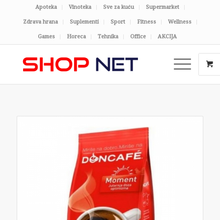
Apoteka
Vinoteka
Sve za kuću
Supermarket
Zdrava hrana
Suplementi
Sport
Fitness
Wellness
Games
Horeca
Tehnika
Office
AKCIJA