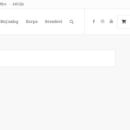
ffice
AKCIJA
Moj nalog
Korpa
Brendovi