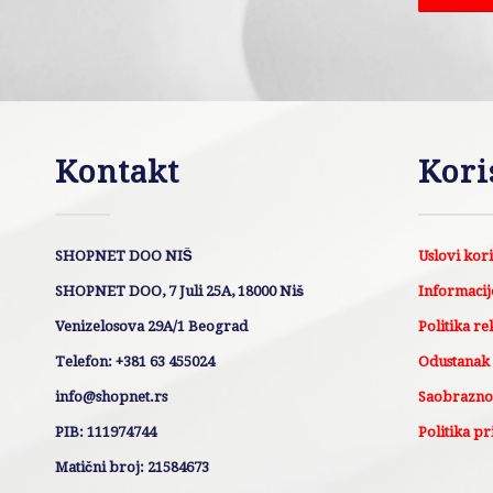
Kontakt
Kori
SHOPNET DOO NIŠ
Uslovi kor
SHOPNET DOO, 7 Juli 25A, 18000 Niš
Informacije
Venizelosova 29A/1 Beograd
Politika re
Telefon: +381 63 455024
Odustanak
info@shopnet.rs
Saobraznos
PIB: 111974744
Politika pr
Matični broj: 21584673