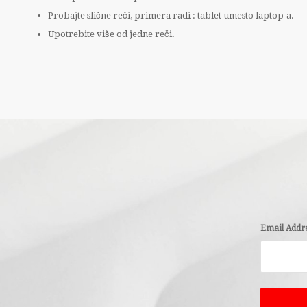
Probajte slične reči, primera radi : tablet umesto laptop-a.
Upotrebite više od jedne reči.
Email Addr