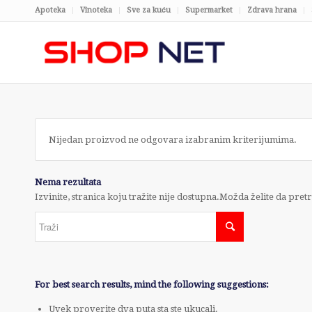
Apoteka
Vinoteka
Sve za kuću
Supermarket
Zdrava hrana
Nijedan proizvod ne odgovara izabranim kriterijumima.
Nema rezultata
Izvinite, stranica koju tražite nije dostupna.Možda želite da pret
For best search results, mind the following suggestions:
Uvek proverite dva puta sta ste ukucali.