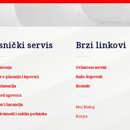
snički servis
Brzi linkovi
išćenja
Ovlašćeni servisi
 o placanju i isporuci
Kako kupovati
klamacija
Kontakt
 od ugovora
t i Garancija
Moj Nalog
ivatnosti i zaštita podataka
Korpa