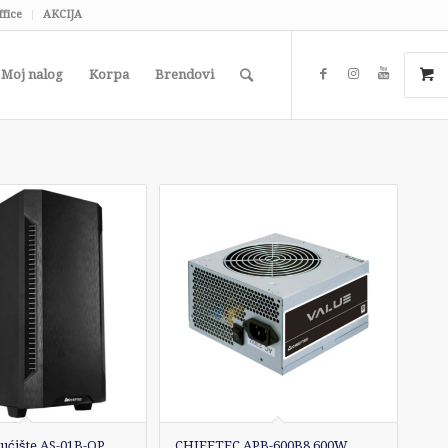
ffice
AKCIJA
Moj nalog
Korpa
Brendovi
ućište AS-01B-OP
CHIEFTEC APB-600B8 600W