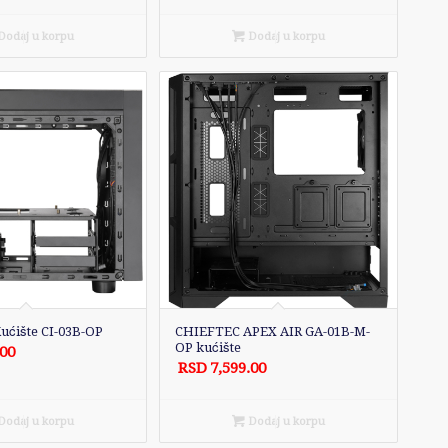
odaj u korpu
Dodaj u korpu
ćište CI-03B-OP
CHIEFTEC APEX AIR GA-01B-M-
OP kućište
.00
RSD
7,599.00
odaj u korpu
Dodaj u korpu