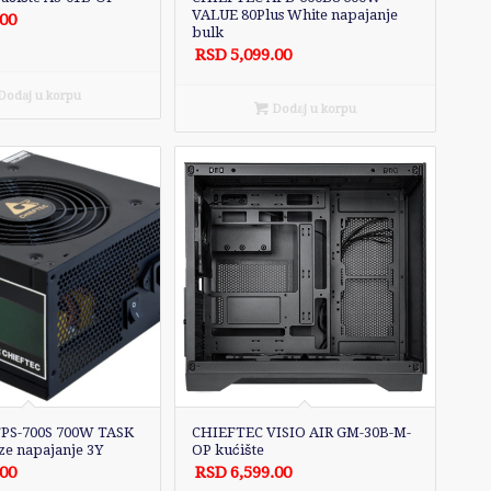
VALUE 80Plus White napajanje
.00
bulk
RSD
5,099.00
odaj u korpu
Dodaj u korpu
PS-700S 700W TASK
CHIEFTEC VISIO AIR GM-30B-M-
ze napajanje 3Y
OP kućište
.00
RSD
6,599.00