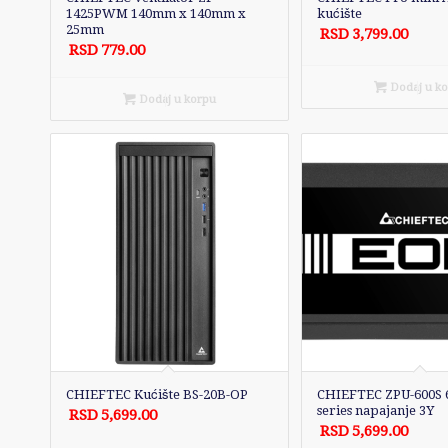
1425PWM 140mm x 140mm x
kućište
25mm
RSD
3,799.00
RSD
779.00
Dodaj u k
Dodaj u korpu
CHIEFTEC Kućište BS-20B-OP
CHIEFTEC ZPU-600S
series napajanje 3Y
RSD
5,699.00
RSD
5,699.00