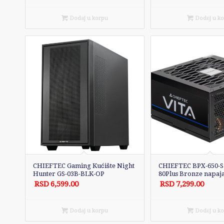
Dodaj u korpu
Dodaj u k
CHIEFTEC Gaming Kućište Night
CHIEFTEC BPX-650-S
Hunter GS-03B-BLK-OP
80Plus Bronze napaj
RSD
6,599.00
RSD
7,299.00
Dodaj u korpu
Dodaj u k