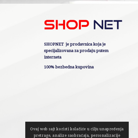
SHOPNET je prodavnica koja je
specijalizovana za prodaju putem
interneta
100% bezbedna kupovina
Ovaj web sajt koristi kolačiće u cilju unapređenja
pretrage, analize saobraćaja, personalizacije