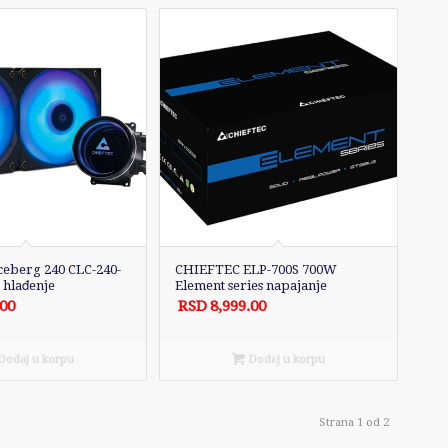
eberg 240 CLC-240-
CHIEFTEC ELP-700S 700W
hlađenje
Element series napajanje
.00
RSD
8,999.00
odaj u korpu
Dodaj u korpu
Strana 1 od 2