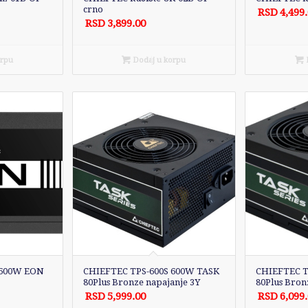
crno
RSD
4,499
RSD
3,899.00
orpu
Dodaj u korpu
D
 600W EON
CHIEFTEC TPS-600S 600W TASK
CHIEFTEC T
80Plus Bronze napajanje 3Y
80Plus Bron
RSD
5,999.00
RSD
6,099