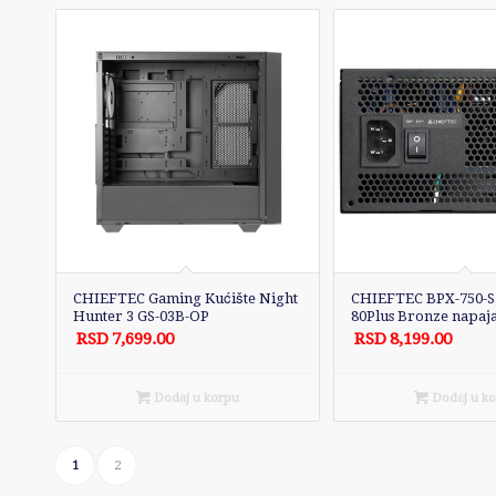
CHIEFTEC Gaming Kućište Night
CHIEFTEC BPX-750-S
Hunter 3 GS-03B-OP
80Plus Bronze napaj
RSD
7,699.00
RSD
8,199.00
Dodaj u korpu
Dodaj u k
1
2