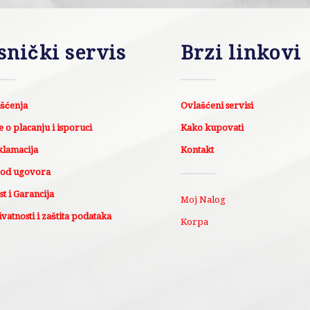
snički servis
Brzi linkovi
išćenja
Ovlašćeni servisi
 o placanju i isporuci
Kako kupovati
klamacija
Kontakt
 od ugovora
t i Garancija
Moj Nalog
ivatnosti i zaštita podataka
Korpa