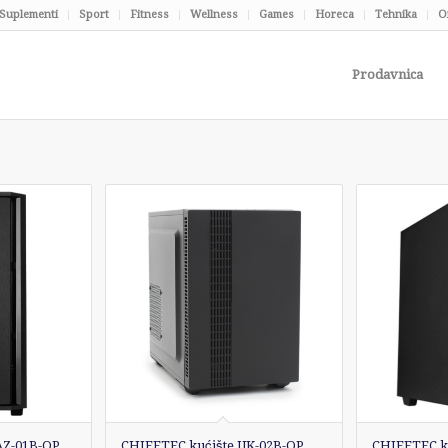
Suplementi
Sport
Fitness
Wellness
Games
Horeca
Tehnika
O
Prodavnica
AZ-01B-OP
CHIEFTEC kućište UK-02B-OP
CHIEFTEC k