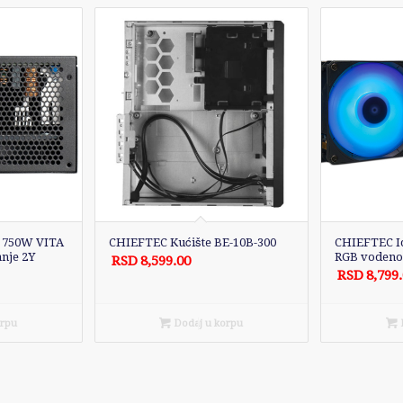
 750W VITA
CHIEFTEC Kućište BE-10B-300
CHIEFTEC Ic
anje 2Y
RGB vodeno 
RSD
8,599.00
RSD
8,799
orpu
Dodaj u korpu
D