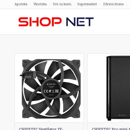
Apoteka
Vinoteka
Sve za kuću
Supermarket
Zdrava hrana
CHIEFTEC Ventilator ZF-
CHIEFTEC Pro mini 