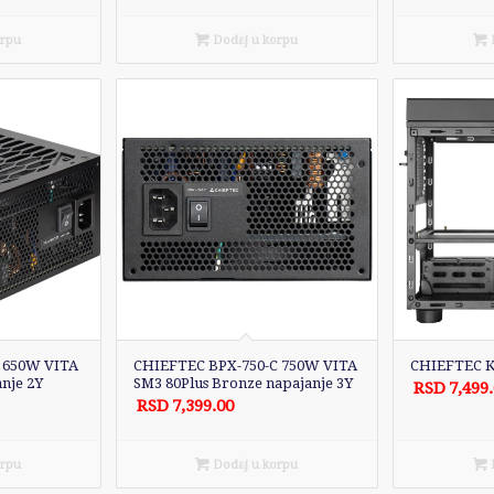
orpu
Dodaj u korpu
D
 650W VITA
CHIEFTEC BPX-750-C 750W VITA
CHIEFTEC Ku
anje 2Y
SM3 80Plus Bronze napajanje 3Y
RSD
7,499
RSD
7,399.00
orpu
Dodaj u korpu
D