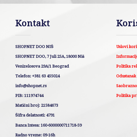
Kontakt
Kori
SHOPNET DOO NIŠ
Uslovi kor
SHOPNET DOO, 7 Juli 25A, 18000 Niš
Informacije
Venizelosova 29A/1 Beograd
Politika re
Telefon: +381 63 455024
Odustanak
info@shopnet.rs
Saobraznos
PIB: 111974744
Politika pr
Matični broj: 21584673
Šifra delatnosti: 4791
Banca Intesa: 160-6000000711718-59
Radno vreme: 09-16h