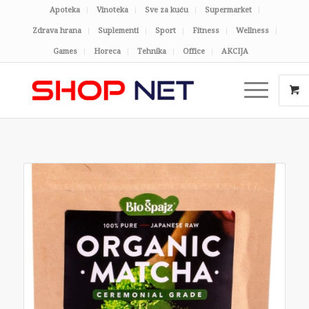
Apoteka
Vinoteka
Sve za kuću
Supermarket
Zdrava hrana
Suplementi
Sport
Fitness
Wellness
Games
Horeca
Tehnika
Office
AKCIJA