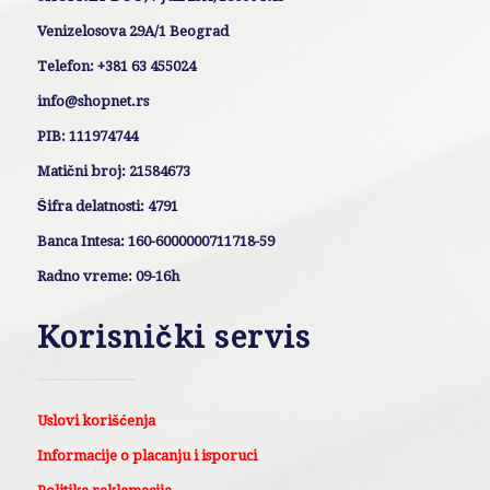
Venizelosova 29A/1 Beograd
Telefon: +381 63 455024
info@shopnet.rs
PIB: 111974744
Matični broj: 21584673
Šifra delatnosti: 4791
Banca Intesa: 160-6000000711718-59
Radno vreme: 09-16h
Korisnički servis
Uslovi korišćenja
Informacije o placanju i isporuci