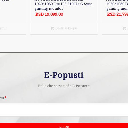
1920×1080 Fast IPS 310 Hz G-Sync
1920×1080 Fa
r
gaming monitor
gaming mon
RSD
19,099.00
RSD
21,79
orpu
Dodaj u korpu
D
E-Popusti
Prijavite se za naše E-Popuste
ess
*