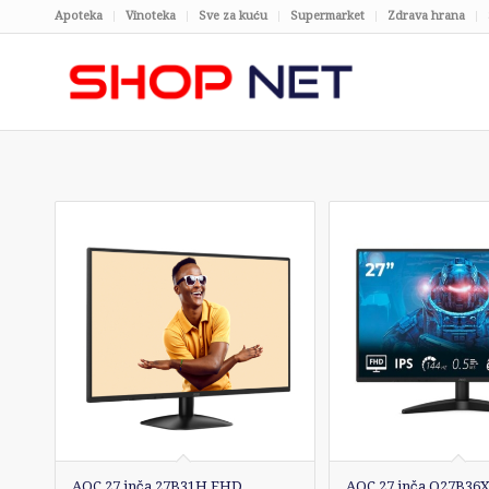
Apoteka
Vinoteka
Sve za kuću
Supermarket
Zdrava hrana
AOC 27 inča 27B31H FHD
AOC 27 inča Q27B36