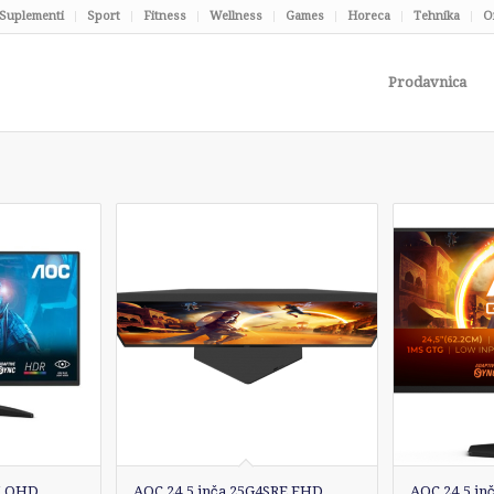
Suplementi
Sport
Fitness
Wellness
Games
Horeca
Tehnika
O
Prodavnica
X QHD
AOC 24.5 inča 25G4SRE FHD
AOC 24.5 i