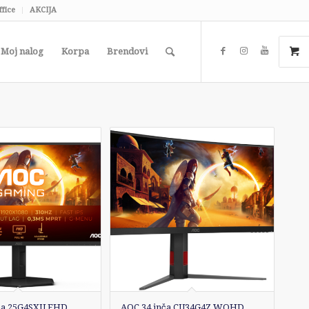
ffice
AKCIJA
Moj nalog
Korpa
Brendovi
nča 25G4SXU FHD
AOC 34 inča CU34G4Z WQHD