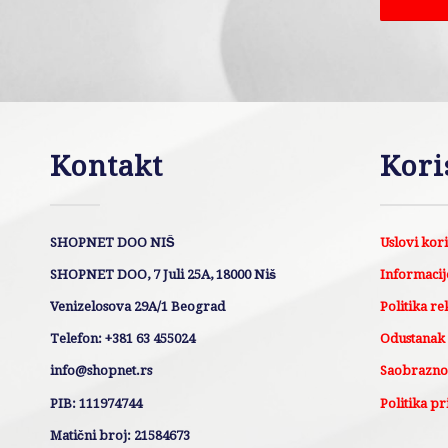
Kontakt
Kori
SHOPNET DOO NIŠ
Uslovi kor
SHOPNET DOO, 7 Juli 25A, 18000 Niš
Informacije
Venizelosova 29A/1 Beograd
Politika re
Telefon: +381 63 455024
Odustanak
info@shopnet.rs
Saobraznos
PIB: 111974744
Politika pr
Matični broj: 21584673