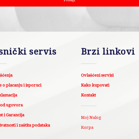
snički servis
Brzi linkovi
išćenja
Ovlašćeni servisi
 o placanju i isporuci
Kako kupovati
klamacija
Kontakt
 od ugovora
t i Garancija
Moj Nalog
ivatnosti i zaštita podataka
Korpa