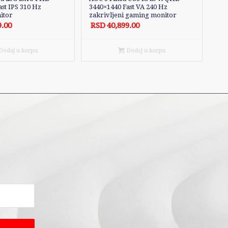
st IPS 310 Hz
3440×1440 Fast VA 240 Hz
itor
zakrivljeni gaming monitor
9.00
RSD
40,899.00
odaj u korpu
Dodaj u korpu